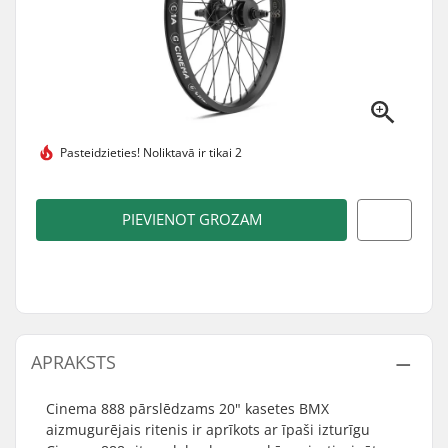
Pasteidzieties!
Noliktavā ir tikai 2
PIEVIENOT GROZAM
APRAKSTS
Cinema 888 pārslēdzams 20" kasetes BMX
aizmugurējais ritenis ir aprīkots ar īpaši izturīgu