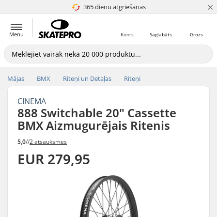
×
365 dienu atgriešanas
4.8 no 5
Menu
Konts
Saglabāts
Grozs
Mājas
BMX
Riteņi un Detaļas
Riteņi
CINEMA
888 Switchable 20" Cassette
BMX Aizmugurējais Ritenis
5,0
//
2 atsauksmes
EUR 279,95