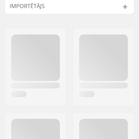
IMPORTĒTĀJS
Papildu funkcijas:
Rim strip
Aploce materiāls:
6061-T6 alloy
Vārds:
Centrano ApS
BMX riteņi:
Rear
Adrese:
Omega 6
Riteņa diametrs:
20"
Pasta indekss:
8382
Rumba:
Cassette, Sealed
Pilsēta:
Hinnerup
bearings
Valsts:
Dānija
Ass diametrs:
14mm
Vadītāja puse:
Left, Right
Spieķu skaits:
36
BMX aploce tips:
Double-walled rim
Zobu skaits:
9T
BMX ass tips:
Male
Rumbas aizsargs:
Both sides
Svars:
1321g