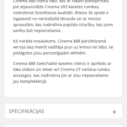
Cinema 888 riteņa loku, kas ar rokām piestiprināts
pie atjauninātās Cinema VX3 kasetes rumbas,
nodrošinot šņorēšanas kvalitāti. Riteņa 36 spieķi ir
izgatavoti no nerūsējošā tērauda un ar misiņa
sprauslām, kas nodrošina papildu izturību, kas jums
varētu būt nepieciešama.
Kā norāda nosaukums, Cinema 888 pārslēdzamā
versija ļauj mainīt vadītāja pusi uz kreiso vai labo, lai
pielāgotos jūsu personīgajām vēlmēm.
Cinema 888 Switchable kasetes ritenis ir aprīkots ar
loka sloksni un ietver arī Cinema CF neilona rumbu
aizsargus, kas nodrošina jūs ar visu nepieciešamo
jau komplektācijā.
SPECIFIKĀCIJAS
BMX disciplīna:
Freestyle BMX