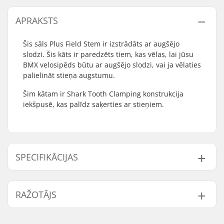
APRAKSTS
Šis sāls Plus Field Stem ir izstrādāts ar augšējo
slodzi. Šis kāts ir paredzēts tiem, kas vēlas, lai jūsu
BMX velosipēds būtu ar augšējo slodzi, vai ja vēlaties
palielināt stieņa augstumu.
Šim kātam ir Shark Tooth Clamping konstrukcija
iekšpusē, kas palīdz saķerties ar stieņiem.
SPECIFIKĀCIJAS
Materiāls:
Alloy
, Aluminum 6000
RAŽOTĀJS
Series
Kāta veids/garums:
50mm, Top load
Vārds:
We Make Things GmbH
Kāta kāpums:
23mm