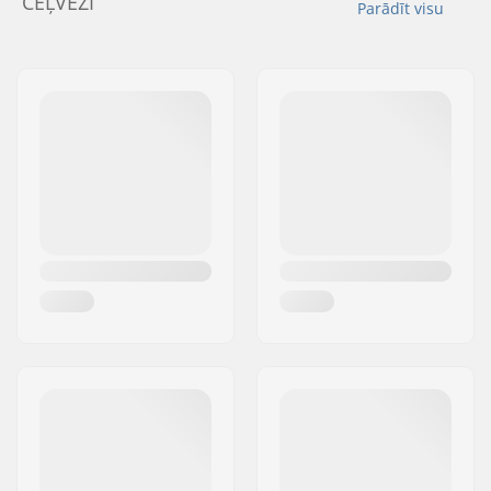
CEĻVEŽI
Parādīt visu