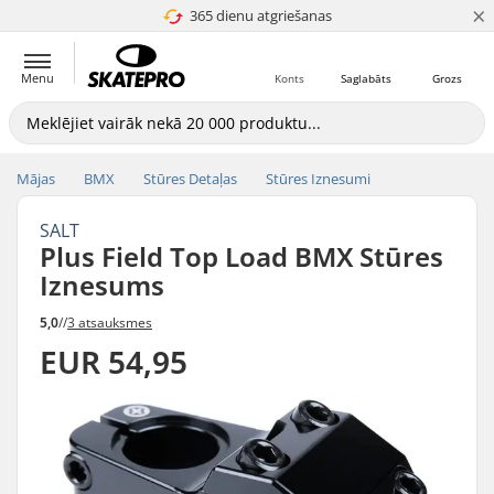
×
365 dienu atgriešanas
4.8 no 5
Menu
Konts
Saglabāts
Grozs
Mājas
BMX
Stūres Detaļas
Stūres Iznesumi
SALT
Plus Field Top Load BMX Stūres
Iznesums
5,0
//
3 atsauksmes
EUR 54,95