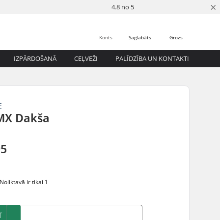
×
4.8 no 5
Konts
Saglabāts
Grozs
IZPĀRDOŠANĀ
CEĻVEŽI
PALĪDZĪBA UN KONTAKTI
E
MX Dakša
95
Noliktavā ir tikai 1
T