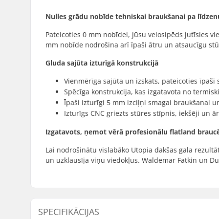
Nulles grādu nobīde tehniskai braukšanai pa līdz
Pateicoties 0 mm nobīdei, jūsu velosipēds jutīsies vie
mm nobīde nodrošina arī īpaši ātru un atsaucīgu stū
Gluda sajūta izturīgā konstrukcijā
Vienmērīga sajūta un izskats, pateicoties īpaši 
Spēcīga konstrukcija, kas izgatavota no termis
Īpaši izturīgi 5 mm izciļņi smagai braukšanai 
Izturīgs CNC griezts stūres stīpnis, iekšēji un ā
Izgatavots, ņemot vērā profesionālu flatland brauc
Lai nodrošinātu vislabāko Utopia dakšas gala rezul
un uzklausīja viņu viedokļus. Waldemar Fatkin un Dust
SPECIFIKĀCIJAS