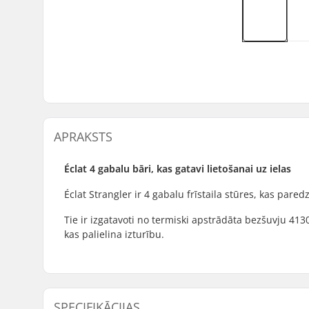
APRAKSTS
Éclat 4 gabalu bāri, kas gatavi lietošanai uz ielas
Éclat Strangler ir 4 gabalu frīstaila stūres, kas pared
Tie ir izgatavoti no termiski apstrādāta bezšuvju 41
kas palielina izturību.
SPECIFIKĀCIJAS