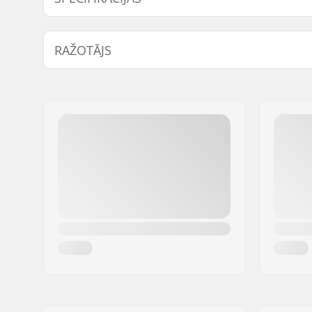
Caurules:
Butted, H
RAŽOTĀJS
Stūres augstums:
9.1" (23.1
Stūres platums:
29" (73.7
Vārds:
We Make Things GmbH
Kāta diametrs:
22.2mm
Adrese:
RICHARD-BYRD-STR. 12
Stūres dizains:
Four-piec
Pasta indekss:
50829
Pilsēta:
Köln
Valsts:
Vācija