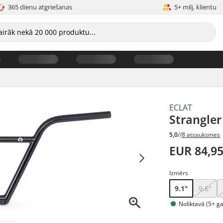
365 dienu atgriešanas
5+ milj. klientu
ECLAT
Strangle
5,0
//
8 atsauksmes
EUR 84,9
Izmērs
9.1"
9.6"
Noliktavā (5+ g