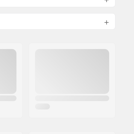
Chromoly Steel 4130
1295g
2.5°
11.5°
Steel