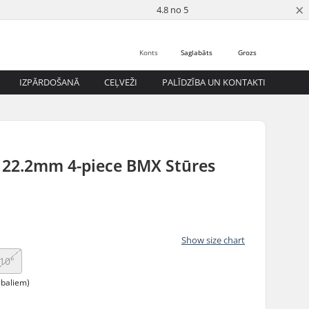
×
4.8 no 5
Konts
Saglabāts
Grozs
IZPĀRDOŠANĀ
CEĻVEŽI
PALĪDZĪBA UN KONTAKTI
r 22.2mm 4-piece BMX Stūres
5
Show size chart
10"
abaliem)