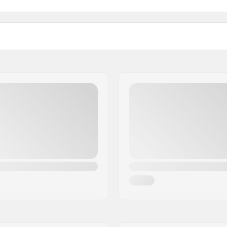
eat-treated
Stūres materiāls:
cm)
Svars:
cm)
Upsweep:
Backsweep:
e
Stūres gali ir saderīgi ar: