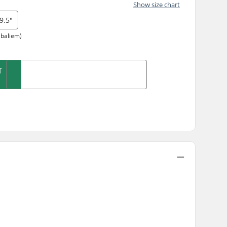
Show size chart
9.5"
abaliem)
T