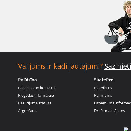
Vai jums ir kādi jautājumi?
Sazinie
Palīdzība
SkatePro
Palīdzība un kontakti
Pieteikties
Piegādes informācija
Par mums
Pasūtījuma statuss
Uzņēmuma informāci
Atgriešana
Drošs maksājums