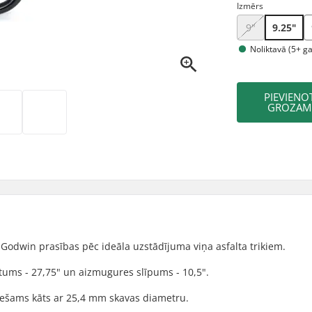
Izmērs
9"
9.25"
Noliktavā (5+ g
PIEVIENO
GROZAM
n Godwin prasības pēc ideāla uzstādījuma viņa asfalta trikiem.
tums - 27,75" un aizmugures slīpums - 10,5".
ciešams kāts ar 25,4 mm skavas diametru.