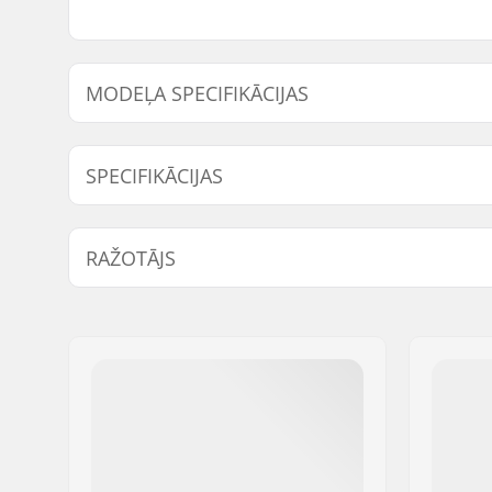
MODEĻA SPECIFIKĀCIJAS
Modelis
Stūres augstums
SPECIFIKĀCIJAS
Caurules:
Butted, H
RAŽOTĀJS
Kāta diametrs:
25.4mm
Stūres dizains:
Two-piece
Vārds:
We Make Things GmbH
Stūres materiāls:
Chromoly 
Adrese:
RICHARD-BYRD-STR. 12
Pasta indekss:
50829
Pilsēta:
Köln
Valsts:
Vācija