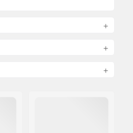
9.25" (23.5cm)
28" (71.1cm)
9.5" (24.1cm)
28.25" (71.8cm)
825g
1.5°
10.5°
Steel