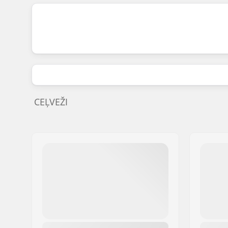
CEĻVEŽI