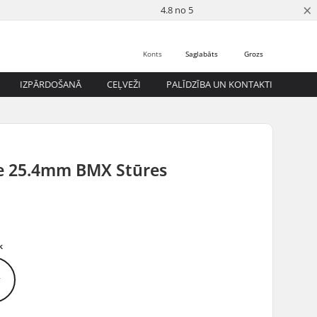
×
4.8 no 5
Konts
Saglabāts
Grozs
IZPĀRDOŠANĀ
CEĻVEŽI
PALĪDZĪBA UN KONTAKTI
e 25.4mm BMX Stūres
5
k