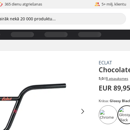
365 dienu atgriešanas
5+ milj. klientu
ECLAT
Chocolat
5,0
//
8 atsauksmes
EUR 89,9
Krāsa:
Glossy Blac