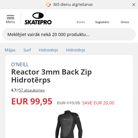
×
365 dienu atgriešanas
4.8 no 5
Menu
Konts
Saglabāts
Grozs
Mājas
Surf
Hidrotērpi
Hidrotērpi
O'NEILL
Reactor 3mm Back Zip
Hidrotērps
4,7
//
57 atsauksmes
EUR 99,95
EUR 119,95
SAVE
EUR 20,00