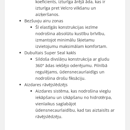
koeficients, izturīga ārējā āda, kas ir
izturīga pret Velcro vilkšanu un
aizķeršanos.
Bezšuvju airu zonas
Šī elastīgās konstrukcijas iezīme
nodrošina absolūtu kustību brīvību,
izmantojot minimālu šķietamu
izvietojumu maksimālam komfortam.
Dubultais Super Seal kakls
Sildoša divslāņu konstrukcija ar gludu
360° ādas iekšējo oderējumu. Pilnībā
regulējams, ūdensnecaurlaidīgs un
nodrošina drošu fiksāciju.
Aizdares rāvējslēdzējs
Aizdares sistēma, kas nodrošina vieglu
iekāpšanu un izkāpšanu no hidrotērpa,
vienlaikus saglabājot
ūdensnecaurlaidību, kad tas aiztaisīts ar
rāvējslēdzēju.