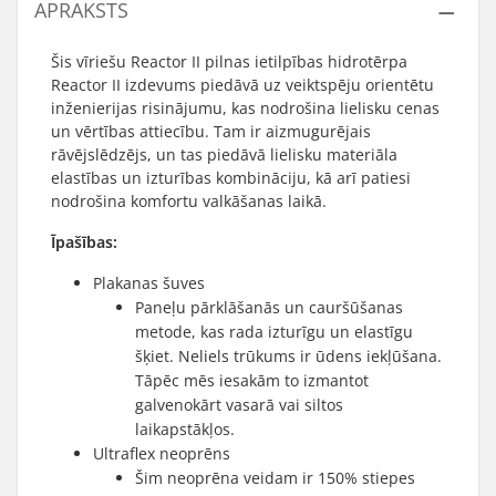
APRAKSTS
Šis vīriešu Reactor II pilnas ietilpības hidrotērpa
Reactor II izdevums piedāvā uz veiktspēju orientētu
inženierijas risinājumu, kas nodrošina lielisku cenas
un vērtības attiecību. Tam ir aizmugurējais
rāvējslēdzējs, un tas piedāvā lielisku materiāla
elastības un izturības kombināciju, kā arī patiesi
nodrošina komfortu valkāšanas laikā.
Īpašības:
Plakanas šuves
Paneļu pārklāšanās un cauršūšanas
metode, kas rada izturīgu un elastīgu
šķiet. Neliels trūkums ir ūdens iekļūšana.
Tāpēc mēs iesakām to izmantot
galvenokārt vasarā vai siltos
laikapstākļos.
Ultraflex neoprēns
Šim neoprēna veidam ir 150% stiepes