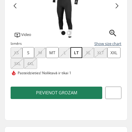
Video
Izmērs
Show size chart
XS
S
M
MT
L
LT
XL
XLT
XXL
3XL
4XL
Pasteidzieties!
Noliktavā ir tikai 1
PIEVIENOT GROZAM