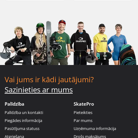
Vai jums ir kādi jautājumi?
Sazinieties ar mums
Palīdzība
SkatePro
Palīdzība un kontakti
Pieteikties
Piegādes informācija
Par mums
Pasūtījuma statuss
Uzņēmuma informācija
Atgriešana
Drošs maksājums