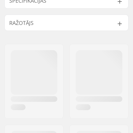
SPECIFIKĀCIJAS
Uzgaļa diametrs:
10mm
RAŽOTĀJS
Compatible parts
Vārds:
Centrano ApS
Adrese:
Omega 6
Pasta indekss:
8382
Pilsēta:
Hinnerup
Valsts:
Dānija