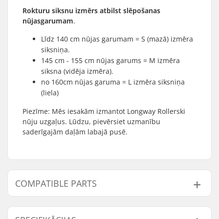
Rokturu siksnu izmērs atbilst
slēpošanas
nūjas
garumam
.
Līdz 140 cm nūjas garumam = S (mazā) izmēra
siksniņa.
145 cm - 155 cm nūjas garums = M izmēra
siksna (vidēja izmēra).
no 160cm nūjas garuma = L izmēra siksniņa
(liela)
Piezīme: Mēs iesakām izmantot Longway Rollerski
nūju uzgaļus. Lūdzu, pievērsiet uzmanību
saderīgajām daļām
labajā pusē.
COMPATIBLE PARTS
Find products compatible with Longway 50% Carbon
Distanču Slēpošanas Nūjas: