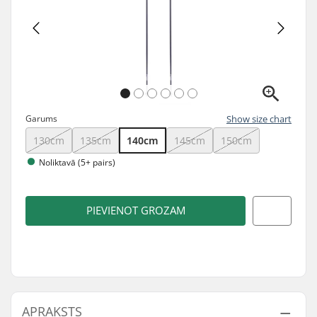
Garums
Show size chart
130cm
135cm
140cm
145cm
150cm
Noliktavā (5+ pairs)
PIEVIENOT GROZAM
APRAKSTS