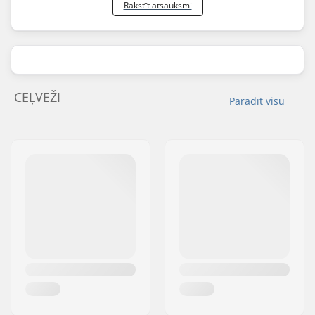
Rakstīt atsauksmi
CEĻVEŽI
Parādīt visu