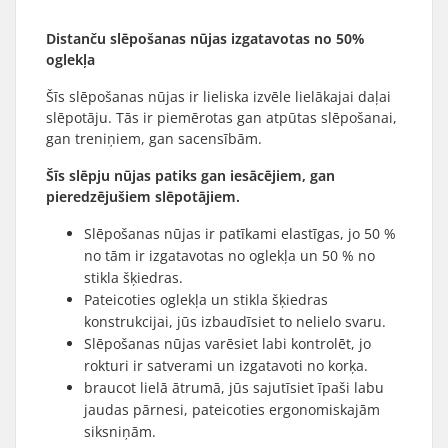
Distanču slēpošanas nūjas izgatavotas no 50%
oglekļa
Šīs slēpošanas nūjas ir lieliska izvēle lielākajai daļai
slēpotāju. Tās ir piemērotas gan atpūtas slēpošanai,
gan treniņiem, gan sacensībām.
Šīs slēpju nūjas patiks gan iesācējiem, gan
pieredzējušiem slēpotājiem.
Slēpošanas nūjas ir patīkami elastīgas, jo 50 %
no tām ir izgatavotas no oglekļa un 50 % no
stikla šķiedras.
Pateicoties oglekļa un stikla šķiedras
konstrukcijai, jūs izbaudīsiet to nelielo svaru.
Slēpošanas nūjas varēsiet labi kontrolēt, jo
rokturi ir satverami un izgatavoti no korķa.
braucot lielā ātrumā, jūs sajutīsiet īpaši labu
jaudas pārnesi, pateicoties ergonomiskajām
siksniņām.