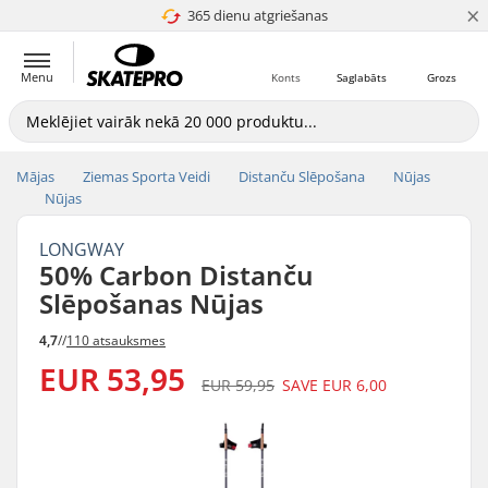
×
365 dienu atgriešanas
4.8 no 5
Menu
Konts
Saglabāts
Grozs
Mājas
Ziemas Sporta Veidi
Distanču Slēpošana
Nūjas
Nūjas
LONGWAY
50% Carbon Distanču
Slēpošanas Nūjas
4,7
//
110 atsauksmes
EUR 53,95
EUR 59,95
SAVE
EUR 6,00