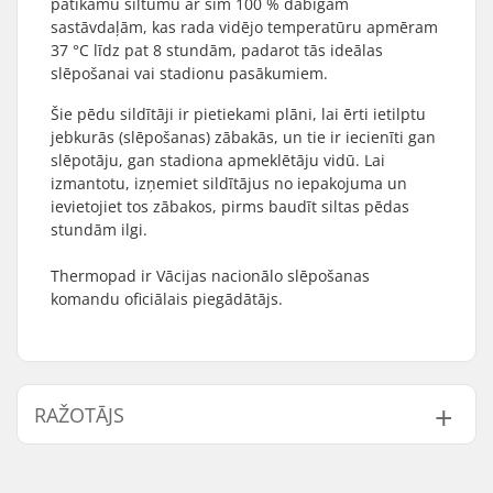
patīkamu siltumu ar šīm 100 % dabīgām
sastāvdaļām, kas rada vidējo temperatūru apmēram
37 °C līdz pat 8 stundām, padarot tās ideālas
slēpošanai vai stadionu pasākumiem.
Šie pēdu sildītāji ir pietiekami plāni, lai ērti ietilptu
jebkurās (slēpošanas) zābakās, un tie ir iecienīti gan
slēpotāju, gan stadiona apmeklētāju vidū. Lai
izmantotu, izņemiet sildītājus no iepakojuma un
ievietojiet tos zābakos, pirms baudīt siltas pēdas
stundām ilgi.
Thermopad ir Vācijas nacionālo slēpošanas
komandu oficiālais piegādātājs.
RAŽOTĀJS
Vārds:
Thermopad GmbH