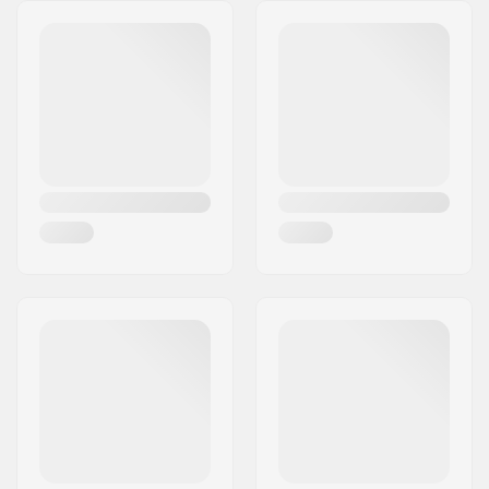
Adrese:
Rudolf-Diesel-Str. 11
Pasta indekss:
D-72250
Pilsēta:
Freudenstadt
Valsts:
Vācija