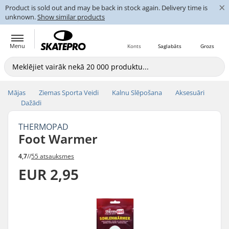
×
Product is sold out and may be back in stock again. Delivery time is
unknown.
Show similar products
Menu
Konts
Saglabāts
Grozs
Mājas
Ziemas Sporta Veidi
Kalnu Slēpošana
Aksesuāri
Dažādi
THERMOPAD
Foot Warmer
4,7
//
55 atsauksmes
EUR 2,95