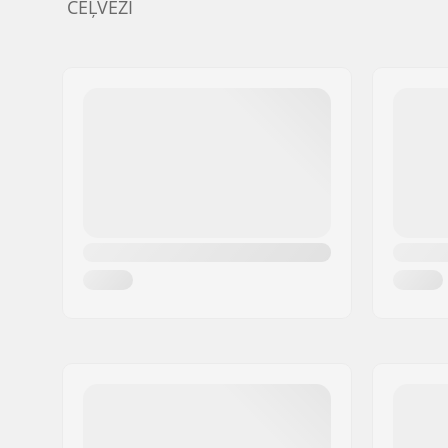
CEĻVEŽI