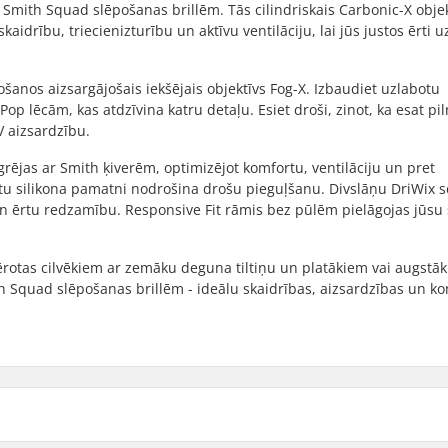
Smith Squad slēpošanas brillēm. Tās cilindriskais Carbonic-X objek
aidrību, triecienizturību un aktīvu ventilāciju, lai jūs justos ērti u
ošanos aizsargājošais iekšējais objektīvs Fog-X. Izbaudiet uzlabotu
 lēcām, kas atdzīvina katru detaļu. Esiet droši, zinot, ka esat pi
 aizsardzību.
ējas ar Smith ķiverēm, optimizējot komfortu, ventilāciju un pret
atu silikona pamatni nodrošina drošu pieguļšanu. Divslāņu DriWix s
n ērtu redzamību. Responsive Fit rāmis bez pūlēm pielāgojas jūsu s
emērotas cilvēkiem ar zemāku deguna tiltiņu un platākiem vai augstā
h Squad slēpošanas brillēm - ideālu skaidrības, aizsardzības un k