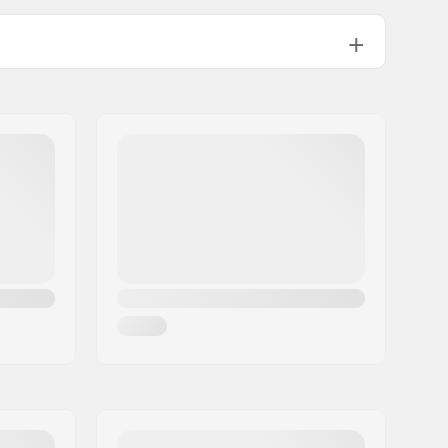
Yes
a:
Fog-x Anti Fog Inner Lens
23%
Yes
2-layer DriWix face foam
:
Yes
Clear Lens
UVA, UVB