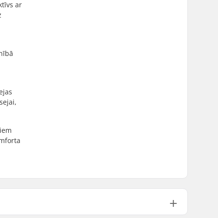
tīvs ar
z
lnībā
ejas
ejai,
kiem
omforta