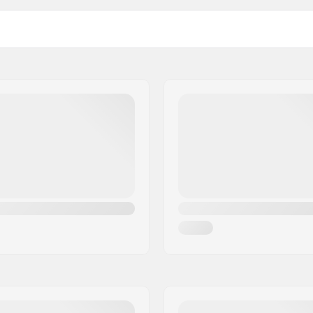
er Driwix Face Foam,
Saderīga ķivere:
l Lens
, Chromapop
Pretmiglošanas tehnoloģij
sponsive Fit Frame, Anti
Gaismas pārraide (VLT):
 Europe B.V.
Gaisa plūsmas sistēma:
ree 45, 22nd Floor
Putas:
tly cloudy
Iekļauts papildu objektīvs
Papildus lēca:
 Everyday Violet Mirror
UV filtri: