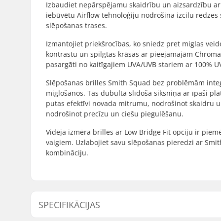
Izbaudiet nepārspējamu skaidrību un aizsardzību ar 
iebūvētu Airflow tehnoloģiju nodrošina izcilu redzes sk
slēpošanas trases.
Izmantojiet priekšrocības, ko sniedz pret miglas veid
kontrastu un spilgtas krāsas ar pieejamajām ChromaPop
pasargāti no kaitīgajiem UVA/UVB stariem ar 100% UV
Slēpošanas brilles Smith Squad bez problēmām integr
miglošanos. Tās dubultā slīdošā siksniņa ar īpaši pl
putas efektīvi novada mitrumu, nodrošinot skaidru u
nodrošinot precīzu un ciešu piegulēšanu.
Vidēja izmēra brilles ar Low Bridge Fit opciju ir pi
vaigiem. Uzlabojiet savu slēpošanas pieredzi ar Smit
kombināciju.
SPECIFIKĀCIJAS