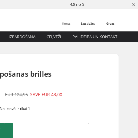
×
4.8 no 5
Konts
Saglabāts
Grozs
IZPĀRDOŠANĀ
CEĻVEŽI
PALĪDZĪBA UN KONTAKTI
pošanas brilles
5
EUR 124,95
SAVE
EUR 43,00
Noliktavā ir tikai 1
T