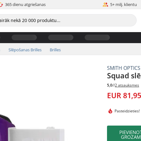
365 dienu atgriešanas
5+ milj. klientu
a
Slēpošanas Brilles
Brilles
SMITH OPTICS
Squad slē
5,0
//
2 atsauksmes
EUR 81,9
Pasteidzieties!
PIEVIENO
GROZAM