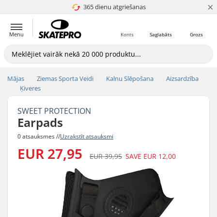
×
365 dienu atgriešanas
4.8 no 5
Menu
Konts
Saglabāts
Grozs
Mājas
Ziemas Sporta Veidi
Kalnu Slēpošana
Aizsardzība
Ķiveres
SWEET PROTECTION
Earpads
0 atsauksmes //
Uzrakstīt atsauksmi
EUR 27,95
EUR 39,95
SAVE
EUR 12,00