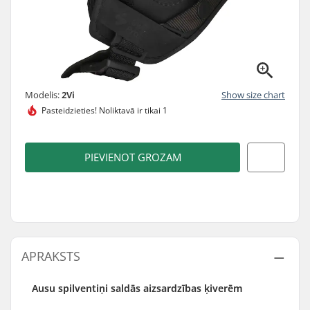
Modelis:
2Vi
Show size chart
Pasteidzieties!
Noliktavā ir tikai 1
PIEVIENOT GROZAM
APRAKSTS
Ausu spilventiņi saldās aizsardzības ķiverēm