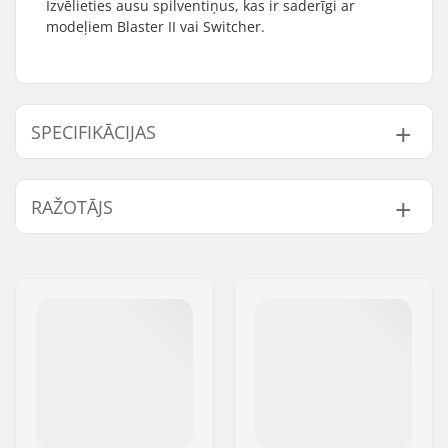
Izvēlieties ausu spilventiņus, kas ir saderīgi ar
modeļiem Blaster II vai Switcher.
SPECIFIKĀCIJAS
Svars:
45g
RAŽOTĀJS
Vārds:
Active Brands AS
Adrese:
Nydalsveien 24
Pasta indekss:
0484
Pilsēta:
Oslo
Valsts:
Norvēģija