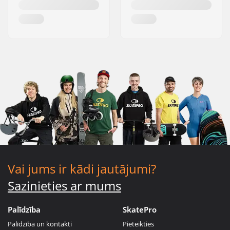
Vai jums ir kādi jautājumi?
Sazinieties ar mums
Palīdzība
SkatePro
Palīdzība un kontakti
Pieteikties