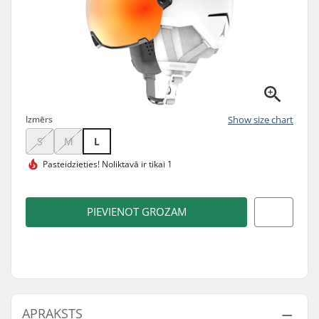
Izmērs
Show size chart
S
M
L
Pasteidzieties!
Noliktavā ir tikai 1
PIEVIENOT GROZAM
APRAKSTS