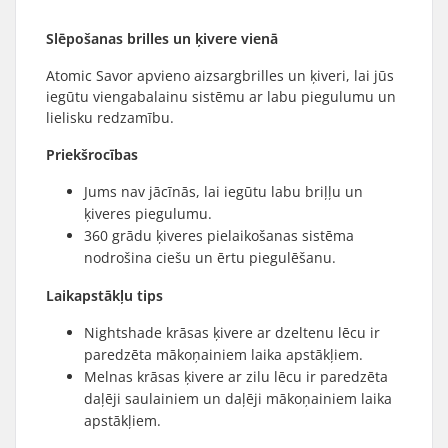
Slēpošanas brilles un ķivere vienā
Atomic Savor apvieno aizsargbrilles un ķiveri, lai jūs
iegūtu viengabalainu sistēmu ar labu piegulumu un
lielisku redzamību.
Priekšrocības
Jums nav jācīnās, lai iegūtu labu briļļu un
ķiveres piegulumu.
360 grādu ķiveres pielaikošanas sistēma
nodrošina ciešu un ērtu piegulēšanu.
Laikapstākļu tips
Nightshade krāsas ķivere ar dzeltenu lēcu ir
paredzēta mākoņainiem laika apstākļiem.
Melnas krāsas ķivere ar zilu lēcu ir paredzēta
daļēji saulainiem un daļēji mākoņainiem laika
apstākļiem.