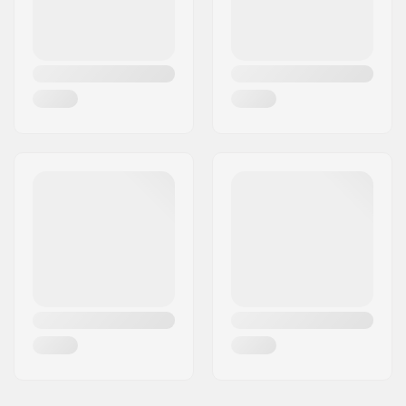
(63cm)
Regulējams izmērs:
Yes
Sertifikāti:
EN 1077
,
ASTM 2040-
11
Ārējā apvalka tips:
ABS
Iekšējā apvalka veids:
EPS
Svars:
580g
Dzimums:
Man, Woman, Unisex