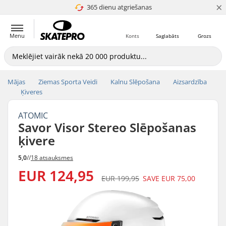
×
365 dienu atgriešanas
4.8 no 5
Menu
Konts
Saglabāts
Grozs
Mājas
Ziemas Sporta Veidi
Kalnu Slēpošana
Aizsardzība
Ķiveres
ATOMIC
Savor Visor Stereo Slēpošanas
ķivere
5,0
//
18 atsauksmes
EUR 124,95
EUR 199,95
SAVE
EUR 75,00