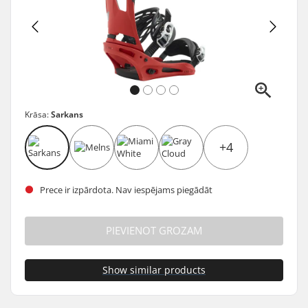
Krāsa:
Sarkans
+4
Prece ir izpārdota. Nav iespējams piegādāt
PIEVIENOT GROZAM
Show similar products