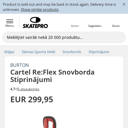
×
Product is sold out and may be back in stock again. Delivery time is
unknown.
Show similar products
Menu
Konts
Saglabāts
Grozs
Mājas
Ziemas Sporta Veidi
Snovbords
Stiprinājumi
BURTON
Cartel Re:Flex Snovborda
Stiprinājumi
4,7
//
6 atsauksmes
EUR 299,95