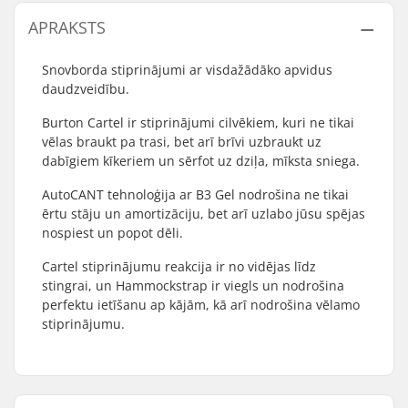
APRAKSTS
Snovborda stiprinājumi ar visdažādāko apvidus
daudzveidību.
Burton Cartel ir stiprinājumi cilvēkiem, kuri ne tikai
vēlas braukt pa trasi, bet arī brīvi uzbraukt uz
dabīgiem kīkeriem un sērfot uz dziļa, mīksta sniega.
AutoCANT tehnoloģija ar B3 Gel nodrošina ne tikai
ērtu stāju un amortizāciju, bet arī uzlabo jūsu spējas
nospiest un popot dēli.
Cartel stiprinājumu reakcija ir no vidējas līdz
stingrai, un Hammockstrap ir viegls un nodrošina
perfektu ietīšanu ap kājām, kā arī nodrošina vēlamo
stiprinājumu.