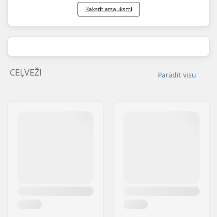
Rakstīt atsauksmi
CEĻVEŽI
Parādīt visu