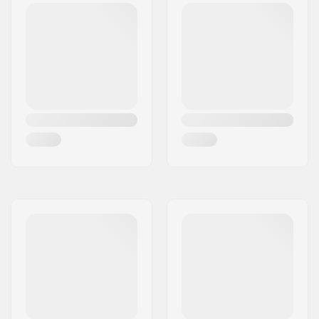
Izjādes stils:
All Mountain,
Freeride, Freestyle
Dzimums:
Man, Unisex