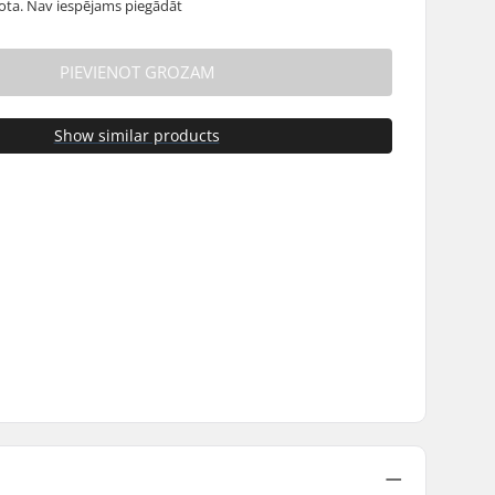
dota. Nav iespējams piegādāt
PIEVIENOT GROZAM
Show similar products