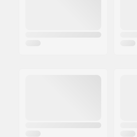
Valsts:
Francija