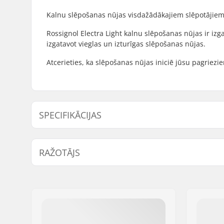
Kalnu slēpošanas nūjas visdažādākajiem slēpotājiem 
Rossignol Electra Light kalnu slēpošanas nūjas ir izga
izgatavot vieglas un izturīgas slēpošanas nūjas.
Atcerieties, ka slēpošanas nūjas iniciē jūsu pagriezi
SPECIFIKĀCIJAS
Labākais lietojums:
All Mount
RAŽOTĀJS
Rokturi:
Ergonomic
Gala materiāls:
Steel
Vārds:
SKIS ROSSIGNOL SAS
Adrese:
98 rue Louis Barran
Pasta indekss:
38430
Pilsēta:
Saint-Jean de Moirans