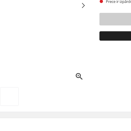
Prece ir izpār