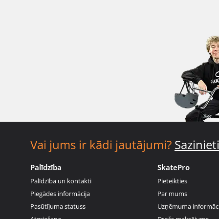
Vai jums ir kādi jautājumi?
Sazinie
Palīdzība
SkatePro
Palīdzība un kontakti
Pieteikties
Piegādes informācija
Par mums
Pasūtījuma statuss
Uzņēmuma informāci
Atgriešana
Drošs maksājums