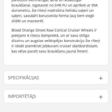
braukšanai. Izgatavoti no SHR PU un aprīkoti ar 99A
durometru, šie riteņi nodrošina lielisku saķeri un
saķeri, savukārt konusveida forma ļauj tiem viegli
slīdēt un manevrēt.
Blood Orange Street Raw Conical Cruiser Wheels ir
pieejami 4 riteņu komplektā, un ar savu stilīgo
dizainu un augstas veiktspējas konstrukciju šie riteņi
ir ideāli piemēroti jebkuram cruiser skeitbordistam,
kas vēlas pacelt savu braukšanu jaunā līmenī.
SPECIFIKĀCIJAS
Riteņa diametrs:
55mm
IMPORTĒTĀJS
Riteņa kontakta
17mm
ielāps:
Vārds:
Centrano ApS
Riteņu cietība:
99A