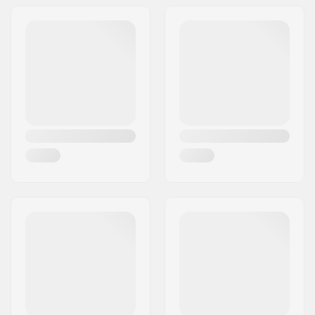
Adrese:
Omega 6
Riteņi iepakojumā:
4
Pasta indekss:
8382
Riteņa materiāls:
PU casted, SHR
Pilsēta:
Hinnerup
Distanceri:
Not included
Valsts:
Dānija
Gultņi:
Not included