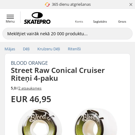
×
365 dienu atgriešanas
4.8 no 5
Menu
Konts
Saglabāts
Grozs
Mājas
Dēļi
Kruīzeru Dēļi
Ritenīši
BLOOD ORANGE
Street Raw Conical Cruiser
Riteņi 4-paku
5,0
//
2 atsauksmes
EUR 46,95