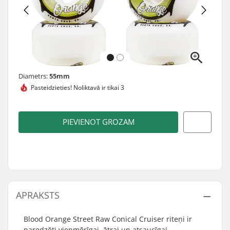
Diametrs:
55mm
Pasteidzieties!
Noliktavā ir tikai 3
PIEVIENOT GROZAM
APRAKSTS
Blood Orange Street Raw Conical Cruiser riteņi ir
paredzēti vienmērīgai, ātrai un atsaucīgai