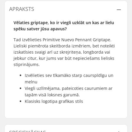
APRAKSTS
Vēlaties griptape, ko ir viegli uzklāt un kas ar lielu
spēku satver jūsu apavus?
Tad izvēlieties Primitive Nuevo Pennant Griptape.
Lieliski piemērota skeitborda izmēriem, bet noteikti
izskatīsies svaigi arī uz skrejriteņa, longborda vai
jebkur citur, kur jums var būt nepieciešams lielisks
stiprinājums.
Izvēlieties sev tīkamāko starp caurspīdīgu un
melnu
Viegli uzlīmējama, pateicoties caurumiem ar
tapām visā loksnes garumā.
Klasisks logotipa grafikas stils