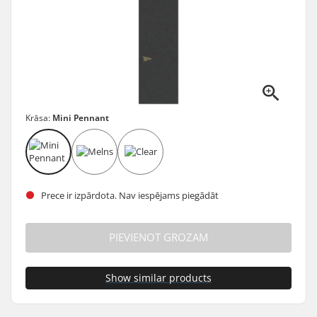
Krāsa:
Mini Pennant
Prece ir izpārdota. Nav iespējams piegādāt
PIEVIENOT GROZAM
Show similar products