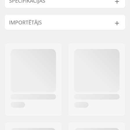
SPECIFIKĀCIJAS
Length:
83.8cm (33")
IMPORTĒTĀJS
Width:
22.9cm (9")
Vārds:
Centrano ApS
Adrese:
Omega 6
Pasta indekss:
8382
Pilsēta:
Hinnerup
Valsts:
Dānija