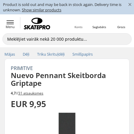
×
Product is sold out and may be back in stock again. Delivery time is
unknown.
Show similar products
Menu
Konts
Saglabāts
Grozs
Mājas
Dēļi
Triku Skrituļdēļi
Smilšpapīrs
PRIMITIVE
Nuevo Pennant Skeitborda
Griptape
4,7
//
31 atsauksmes
EUR 9,95