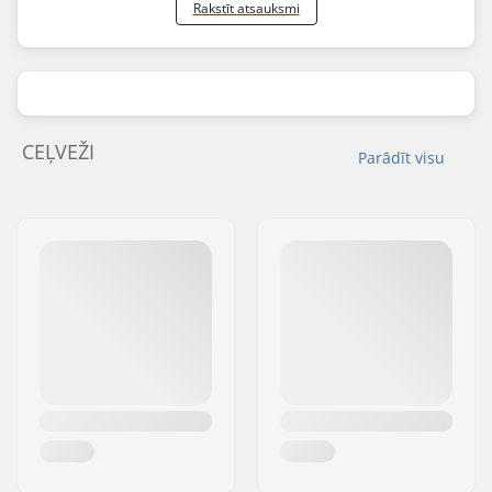
Rakstīt atsauksmi
CEĻVEŽI
Parādīt visu