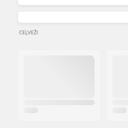
CEĻVEŽI