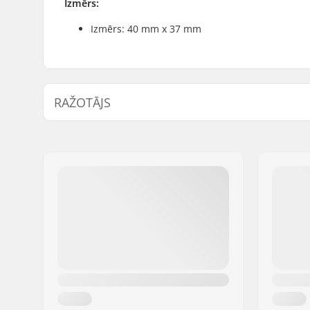
Izmērs:
Izmērs: 40 mm x 37 mm
RAŽOTĀJS
Vārds:
Centrano
Adrese:
Omega 6
Pasta indekss:
8382
Pilsēta:
Hinnerup
Valsts:
Dānija