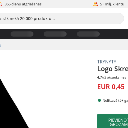
365 dienu atgriešanas
5+ milj. klientu
s
TRYNYTY
Logo Skre
4,7
//
3 atsauksmes
EUR 0,45
Noliktavā (5+ g
PIEVIENO
GROZAM