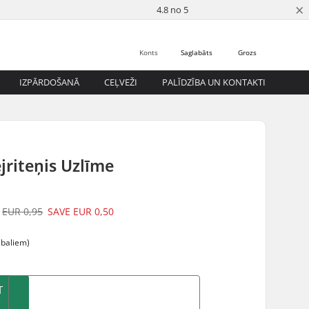
×
4.8 no 5
Konts
Saglabāts
Grozs
IZPĀRDOŠANĀ
CEĻVEŽI
PALĪDZĪBA UN KONTAKTI
jriteņis Uzlīme
EUR 0,95
SAVE
EUR 0,50
abaliem)
T