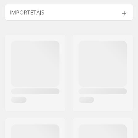
IMPORTĒTĀJS
Vārds:
Centrano ApS
Adrese:
Omega 6
Pasta indekss:
8382
Pilsēta:
Hinnerup
Valsts:
Dānija