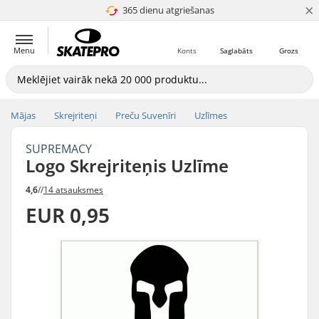
×
365 dienu atgriešanas
4.8 no 5
Menu
Konts
Saglabāts
Grozs
Mājas
Skrejriteņi
Preču Suvenīri
Uzlīmes
SUPREMACY
Logo Skrejriteņis Uzlīme
4,6
//
14 atsauksmes
EUR 0,95