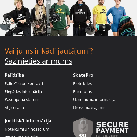
Vai jums ir kādi jautājumi?
Sazinieties ar mums
Palīdzība
SkatePro
Palīdzība un kontakti
Pieteikties
Piegādes informācija
Par mums
Pasūtījuma statuss
Uzņēmuma informācija
Atgriešana
Drošs maksājums
Juridiskā informācija
Noteikumi un nosacījumi
Privātuma politika