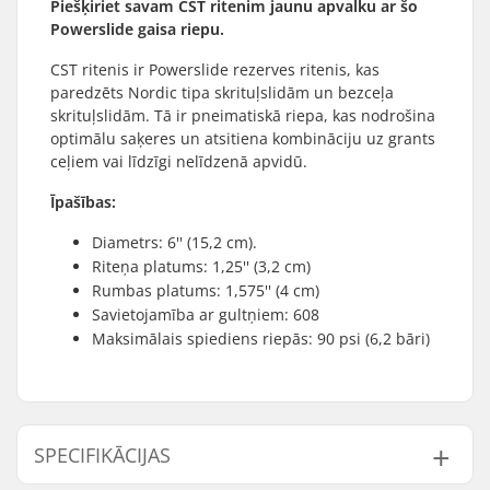
Piešķiriet savam CST ritenim jaunu apvalku ar šo
Powerslide gaisa riepu.
CST ritenis ir Powerslide rezerves ritenis, kas
paredzēts Nordic tipa skrituļslidām un bezceļa
skrituļslidām. Tā ir pneimatiskā riepa, kas nodrošina
optimālu saķeres un atsitiena kombināciju uz grants
ceļiem vai līdzīgi nelīdzenā apvidū.
Īpašības:
Diametrs: 6'' (15,2 cm).
Riteņa platums: 1,25'' (3,2 cm)
Rumbas platums: 1,575'' (4 cm)
Savietojamība ar gultņiem: 608
Maksimālais spiediens riepās: 90 psi (6,2 bāri)
SPECIFIKĀCIJAS