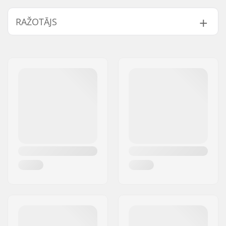
Riteņa diametrs:
150mm
RAŽOTĀJS
Riteņa platums:
32mm
Riteņa tips:
Air tire
Vārds:
Powerslide
Sportartikelvertriebs GmbH
Adrese:
Esbachgraben 1
Pasta indekss:
95463
Pilsēta:
Bindlach
Valsts:
Vācija