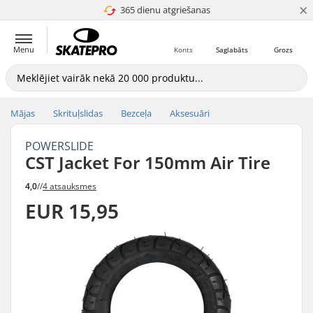
×
365 dienu atgriešanas
4.8 no 5
Menu
Konts
Saglabāts
Grozs
Mājas
Skrituļslidas
Bezceļa
Aksesuāri
POWERSLIDE
CST Jacket For 150mm Air Tire
4,0
//
4 atsauksmes
EUR 15,95