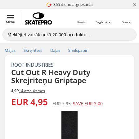
×
365 dienu atgriešanas
4.8 no 5
Menu
Konts
Saglabāts
Grozs
Mājas
Skrejriteņi
Daļas
Smilšpapīri
ROOT INDUSTRIES
Cut Out R Heavy Duty
Skrejriteņu Griptape
4,9
//
14 atsauksmes
EUR 4,95
EUR 7,95
SAVE
EUR 3,00