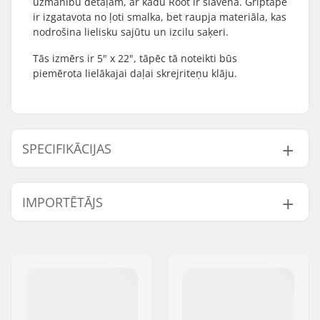
uzmanību detaļām, ar kādu Root ir slavena. Griptape
ir izgatavota no ļoti smalka, bet raupja materiāla, kas
nodrošina lielisku sajūtu un izcilu saķeri.
Tās izmērs ir 5" x 22", tāpēc tā noteikti būs
piemērota lielākajai daļai skrejriteņu klāju.
SPECIFIKĀCIJAS
Length:
55.9cm (22")
IMPORTĒTĀJS
Width:
12.7cm (5")
Vārds:
Centrano ApS
Adrese:
Omega 6
Pasta indekss:
8382
Pilsēta:
Hinnerup
Valsts:
Dānija