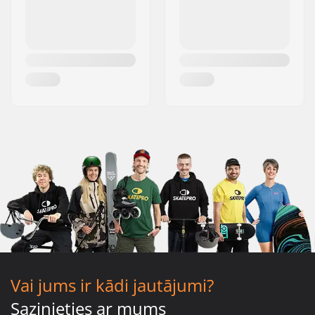
Vai jums ir kādi jautājumi?
Sazinieties ar mums