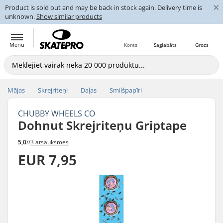
×
Product is sold out and may be back in stock again. Delivery time is
unknown.
Show similar products
Menu
Konts
Saglabāts
Grozs
Mājas
Skrejriteņi
Daļas
Smilšpapīri
CHUBBY WHEELS CO
Dohnut Skrejriteņu Griptape
5,0
//
3 atsauksmes
EUR 7,95