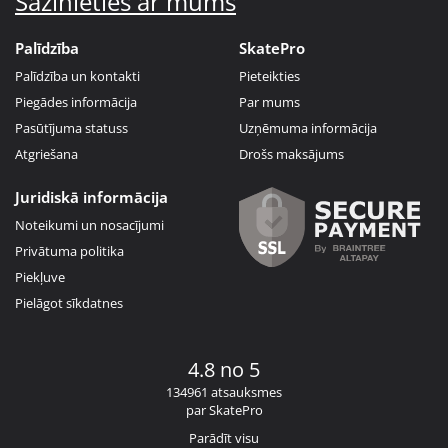
Sazinieties ar mums
Palīdzība
SkatePro
Palīdzība un kontakti
Pieteikties
Piegādes informācija
Par mums
Pasūtījuma statuss
Uzņēmuma informācija
Atgriešana
Drošs maksājums
Juridiskā informācija
Noteikumi un nosacījumi
Privātuma politika
Piekļuve
Pielāgot sīkdatnes
4.8 no 5
134961 atsauksmes
par SkatePro
Parādīt visu