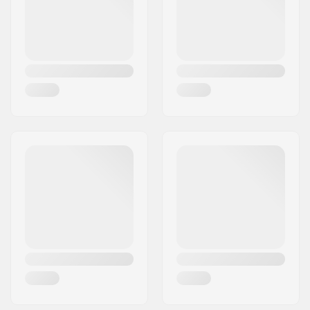
Valsts:
Dānija