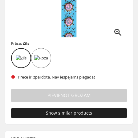
Krāsa:
Zils
Prece ir izpārdota. Nav iespējams piegādāt
PIEVIENOT GROZAM
Show similar products