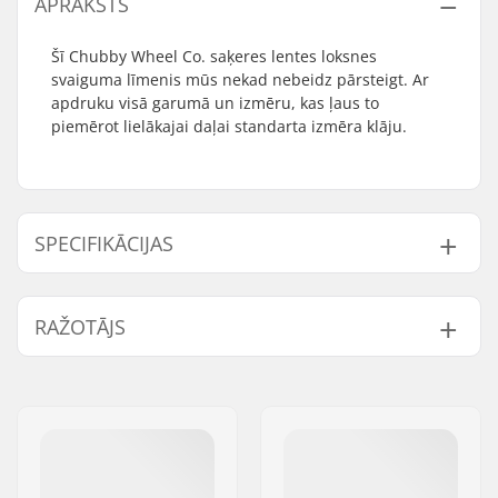
APRAKSTS
Šī Chubby Wheel Co. saķeres lentes loksnes
svaiguma līmenis mūs nekad nebeidz pārsteigt. Ar
apdruku visā garumā un izmēru, kas ļaus to
piemērot lielākajai daļai standarta izmēra klāju.
SPECIFIKĀCIJAS
Length:
53.3cm (21")
RAŽOTĀJS
Width:
12.7cm (5")
Vārds:
Centrano
Adrese:
Omega 6
Pasta indekss:
8382
Pilsēta:
Hinnerup