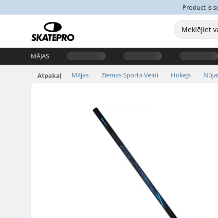
Product is s
MĀJAS
Mājas
Ziemas Sporta Veidi
Hokejs
Nūja
Atpakaļ