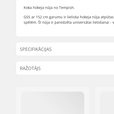
Koka hokeja nūja no Tempish.
G5S ar 152 cm garumu ir lieliska hokeja nūja atpūta
spēlēm. Šī nūja ir paredzēta universālai lietošanai - v
SPECIFIKĀCIJAS
Kopējais augstums:
168cm
RAŽOTĀJS
Asmens materiāls:
Fiberglass
Flex:
70
Vārds:
TEMPISH s.r.o.
Adrese:
Bratrí Wolfu 495/16
Pasta indekss:
779 00
Pilsēta:
Olomouc
Valsts:
Čehija