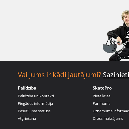
Vai jums ir kādi jautājumi?
Sazinie
Palīdzība
SkatePro
Palīdzība un kontakti
Pieteikties
Piegādes informācija
Par mums
Pasūtījuma statuss
Uzņēmuma informāci
Atgriešana
Drošs maksājums