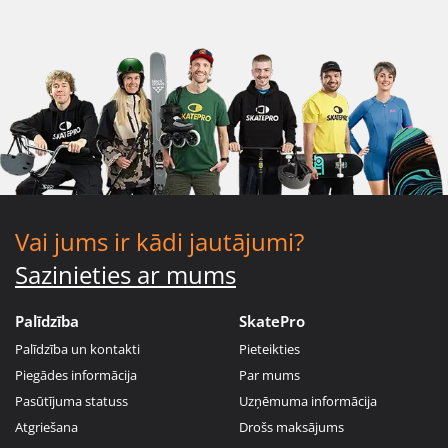
Vai jums ir kādi jautājumi?
Sazinieties ar mums
Palīdzība
SkatePro
Palīdzība un kontakti
Pieteikties
Piegādes informācija
Par mums
Pasūtījuma statuss
Uzņēmuma informācija
Atgriešana
Drošs maksājums