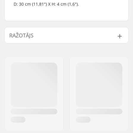
D: 30 cm (11,81") X H: 4 cm (1,6").
RAŽOTĀJS
Vārds:
Blackriver GmbH
Adrese:
95126 Schwarzenbach
Pasta indekss:
95126
Pilsēta:
Schwarzenbach
Valsts:
Vācija