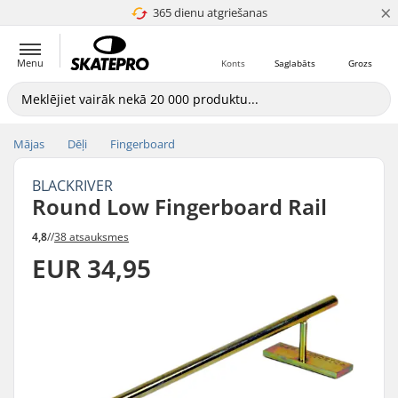
×
365 dienu atgriešanas
4.8 no 5
Menu
Konts
Saglabāts
Grozs
Mājas
Dēļi
Fingerboard
BLACKRIVER
Round Low Fingerboard Rail
4,8
//
38 atsauksmes
EUR 34,95