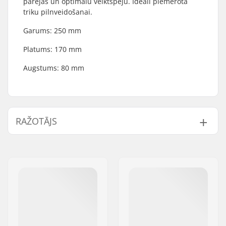
pārejas un optimālu veiktspēju. Ideāli piemērota
triku pilnveidošanai.
Garums: 250 mm
Platums: 170 mm
Augstums: 80 mm
RAŽOTĀJS
Vārds:
Blackriver GmbH
Adrese:
95126 Schwarzenbach
Pasta indekss:
95126
Pilsēta:
Schwarzenbach
Valsts:
Vācija