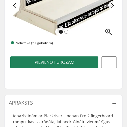
Noliktavā (5+ gabaliem)
PIEVIENOT GROZAM
APRAKSTS
Iepazīstinām ar Blackriver Linehan Pro 2 fingerboard
rampu, kas izstrādāta, lai nodrošinātu vienmērīgus