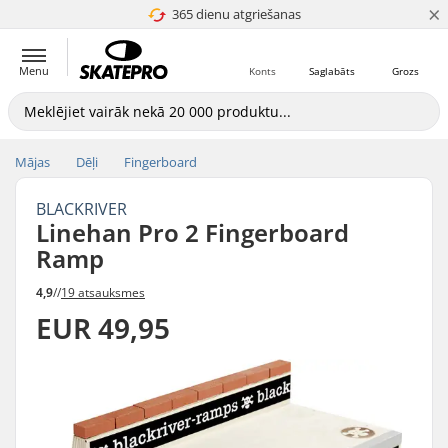
×
365 dienu atgriešanas
4.8 no 5
Menu
Konts
Saglabāts
Grozs
Mājas
Dēļi
Fingerboard
BLACKRIVER
Linehan Pro 2 Fingerboard
Ramp
4,9
//
19 atsauksmes
EUR 49,95