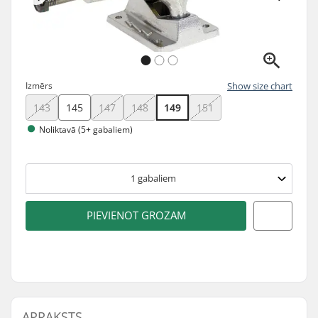
Izmērs
Show size chart
143
145
147
148
149
151
Noliktavā (5+ gabaliem)
1
gabaliem
PIEVIENOT GROZAM
APRAKSTS