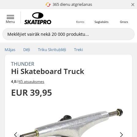
×
365 dienu atgriešanas
4.8 no 5
Menu
Konts
Saglabāts
Grozs
Mājas
Dēļi
Triku Skrituļdēļi
Treki
THUNDER
Hi Skateboard Truck
4,8
//
45 atsauksmes
EUR 39,95