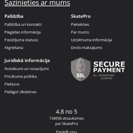
Sazinieties ar mums
Palīdzība
SkatePro
Palīdzība un kontakti
Pieteikties
Piegādes informācija
Par mums
Pasūtījuma statuss
Uzņēmuma informācija
Atgriešana
Drošs maksājums
Juridiskā informācija
Noteikumi un nosacījumi
Privātuma politika
Piekļuve
Pielāgot sīkdatnes
4.8 no 5
134936 atsauksmes
par SkatePro
Parādīt visu