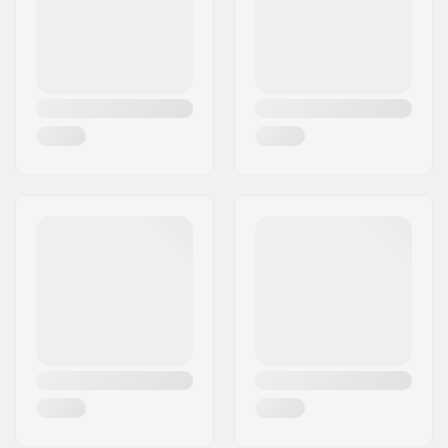
Valsts:
Dānija