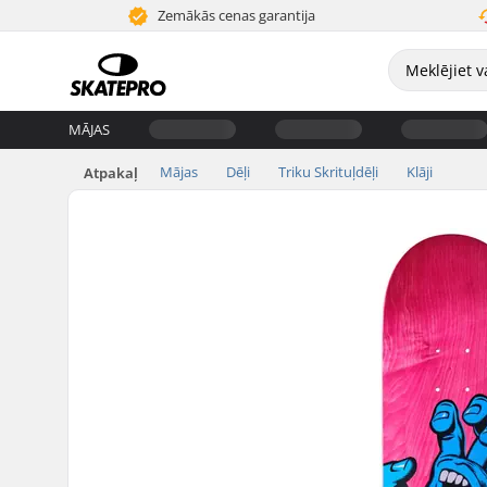
Zemākās cenas garantija
MĀJAS
Mājas
Dēļi
Triku Skrituļdēļi
Klāji
Atpakaļ