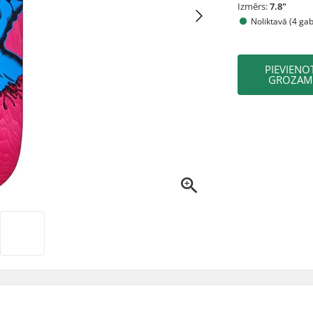
Izmērs:
7.8"
Noliktavā (4 ga
PIEVIENO
GROZAM