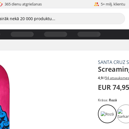
365 dienu atgriešanas
5+ milj. klientu
SANTA CRUZ 
Screamin
4,9
//
94 atsauksme
EUR 74,9
Krāsa:
Rozā