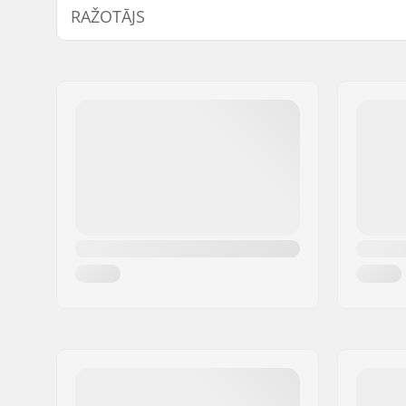
RAŽOTĀJS
Klāja krāsas:
Varying to
Ieliekts:
Medium
Vārds:
Circus Circus ApS
Adrese:
Australiensvej 20. st. th.
Pasta indekss:
2100
Pilsēta:
Copenhagen
Valsts:
Dānija