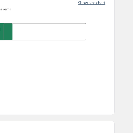
Show size chart
baliem)
T