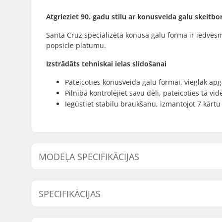
Atgrieziet 90. gadu stilu ar konusveida galu skeitbo
Santa Cruz specializētā konusa galu forma ir iedve
popsicle platumu.
Izstrādāts tehniskai ielas slidošanai
Pateicoties konusveida galu formai, vieglāk apg
Pilnībā kontrolējiet savu dēli, pateicoties tā vidē
Iegūstiet stabilu braukšanu, izmantojot 7 kārtu
MODEĻA SPECIFIKĀCIJAS
Modelis
Klāja platums
Klāja 
SPECIFIKĀCIJAS
7.8"
7.8" (19.8cm)
31" (7
Klāja materiāls:
North Ame