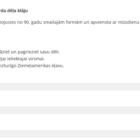
rda dēļa klāju
smojusies no 90. gadu smailajām formām un apvienota ar mūsdienu
āziet un pagrieziet savu dēli.
jai ieliektajai virsmai.
 izturīgo Ziemeļamerikas kļavu.
8"
8" (20
garums
Wheelbase
8.8"
8.8" (
8.7cm)
13.5" (34.3cm)
rican Maple, 7-ply
Klāja funkcijas: