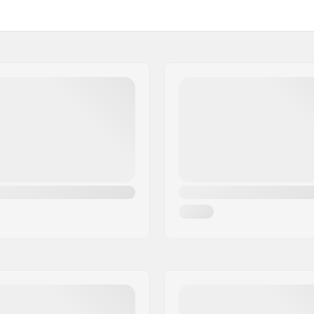
p veneer colors
Smilšpapīrs: