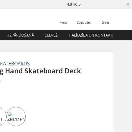
×
4.8 no 5
Konts
Saglabāts
Grozs
IZPĀRDOŠANĀ
CEĻVEŽI
PALĪDZĪBA UN KONTAKTI
SKATEBOARDS
g Hand Skateboard Deck
s
5