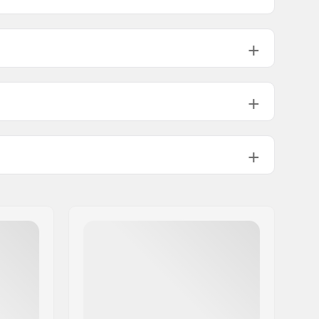
18mm
19.5mm
PU casted
4