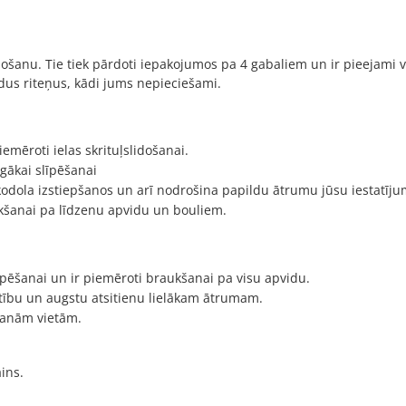
lidošanu. Tie tiek pārdoti iepakojumos pa 4 gabaliem un ir pieejami 
tādus riteņus, kādi jums nepieciešami.
iemēroti ielas skrituļslidošanai.
lgākai slīpēšanai
t kodola izstiepšanos un arī nodrošina papildu ātrumu jūsu iestatīj
ukšanai pa līdzenu apvidu un bouliem.
slīpēšanai un ir piemēroti braukšanai pa visu apvidu.
stību un augstu atsitienu lielākam ātrumam.
akanām vietām.
ins.