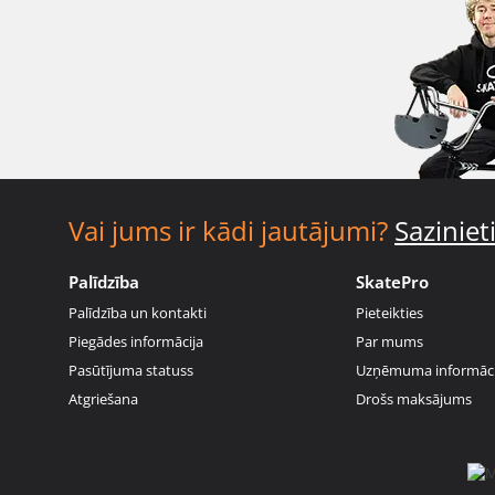
Vai jums ir kādi jautājumi?
Sazinie
Palīdzība
SkatePro
Palīdzība un kontakti
Pieteikties
Piegādes informācija
Par mums
Pasūtījuma statuss
Uzņēmuma informāci
Atgriešana
Drošs maksājums