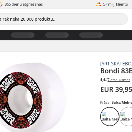
365 dienu atgriešanas
5+ milj. klientu
JART SKATEB
Bondi 83B
4,4
//
7 atsauksmes
EUR 39,9
Krāsa:
Balts/Meln