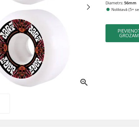
Diametrs:
56mm
Noliktavā (5+ se
PIEVIENO
GROZAM