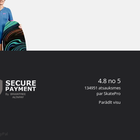
4.8 no 5
134951 atsauksmes
par SkatePro
Parādīt visu