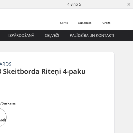
×
4.8 no 5
Konts
Saglabāts
Grozs
IZPĀRDOŠANĀ
CEĻVEŽI
PALĪDZĪBA UN KONTAKTI
OARDS
 Skeitborda Riteņi 4-paku
5
s/Sarkans