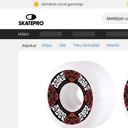
Zemākās cenas garantija
MĀJAS
Mājas
Dēļi
Triku Skrituļdēļi
Ritenīši
Atpakaļ