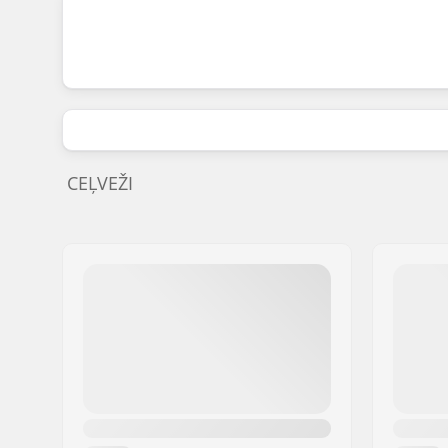
CEĻVEŽI