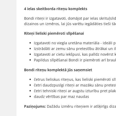
4 ielas skeitborda riteņu komplekts
Bondi riteņi ir izgatavoti, domājot par ielas skrituļs
dizainos un izmēros, lai jūs varētu iegādāties tieši 
Riteņi lieliski piemēroti slīpēšanai
Izgatavoti no viegla uretāna materiāla - ideāli p
Izstrādāti ar zemu sānu pretestību ātrākai un i
Izgatavoti ar cietu iekšpusi, kas palīdz novērs
Papildus slīpēšanai Bondi ir piemēroti arī bra
Bondi riteņu komplektā jūs saņemsiet
četrus lieliskus riteņus, kas lieliski piemēroti 
četri daudzpusīgi riteņi ar mazāku sānu prete
četri tehniski riteņi ar augstu izturību pret pl
daudz vērtības par maz naudas
Paziņojums:
Dažādu izmēru riteņiem ir atšķirīgs diza