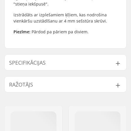
"stieņa iekšpusē".
Izstrādāts ar izplešamiem ķīļiem, kas nodrošina
vienkāršu uzstādīšanu ar 4 mm sešstūra skrūvi.
Piezīme:
Pārdod pa pāriem pa diviem.
SPECIFIKĀCIJAS
Stūres gali ir saderīgi
Steel
RAŽOTĀJS
ar:
Vārds:
We Make Things GmbH
Adrese:
RICHARD-BYRD-STR. 12
Pasta indekss:
50829
Pilsēta:
Köln
Valsts:
Vācija