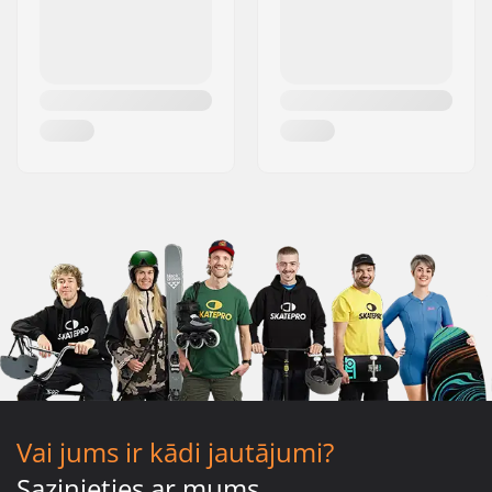
Vai jums ir kādi jautājumi?
Sazinieties ar mums