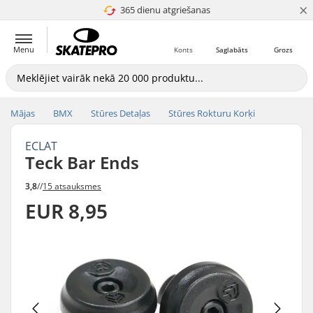
×
365 dienu atgriešanas
4.8 no 5
Menu
Konts
Saglabāts
Grozs
Mājas
BMX
Stūres Detaļas
Stūres Rokturu Korķi
ECLAT
Teck Bar Ends
3,8
//
15 atsauksmes
EUR 8,95