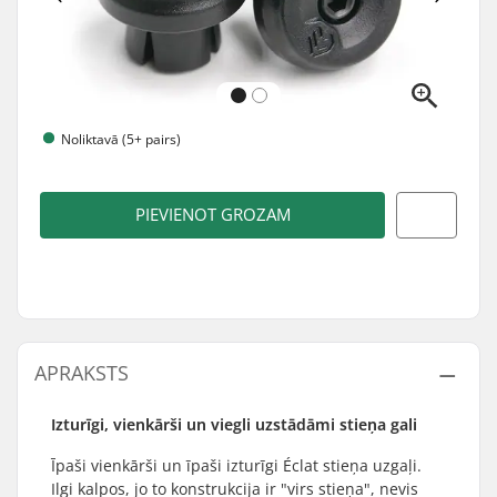
Noliktavā (5+ pairs)
PIEVIENOT GROZAM
APRAKSTS
Izturīgi, vienkārši un viegli uzstādāmi stieņa gali
Īpaši vienkārši un īpaši izturīgi Éclat stieņa uzgaļi.
Ilgi kalpos, jo to konstrukcija ir "virs stieņa", nevis