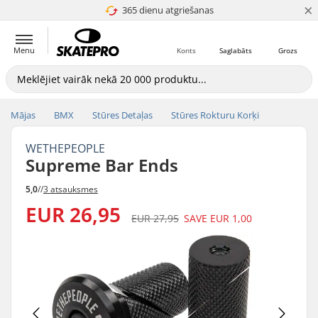
×
365 dienu atgriešanas
4.8 no 5
Menu
Konts
Saglabāts
Grozs
Mājas
BMX
Stūres Detaļas
Stūres Rokturu Korķi
WETHEPEOPLE
Supreme Bar Ends
5,0
//
3 atsauksmes
EUR 26,95
EUR 27,95
SAVE
EUR 1,00