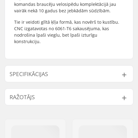
komandas braucēju velosipēdu komplektācijā jau
vairāk nekā 10 gadus bez jebkādām sūdzībām.
Tie ir veidoti glītā ķīļa formā, kas novērš to kustību.
CNC izgatavotas no 6061-T6 sakausējuma, kas
nodrošina īpaši vieglu, bet īpaši izturīgu
konstrukciju.
SPECIFIKĀCIJAS
Stūres gali ir saderīgi
Steel
RAŽOTĀJS
ar:
Svars:
62g
Vārds:
We Make Things GmbH
Adrese:
RICHARD-BYRD-STR. 12
Pasta indekss:
50829
Pilsēta:
Köln