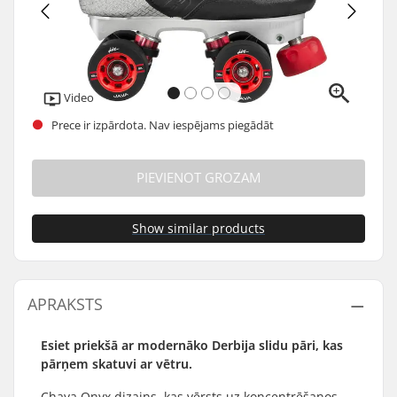
Video
Prece ir izpārdota. Nav iespējams piegādāt
PIEVIENOT GROZAM
Show similar products
APRAKSTS
Esiet priekšā ar modernāko Derbija slidu pāri, kas
pārņem skatuvi ar vētru.
Chaya Onyx dizains, kas vērsts uz koncentrēšanos,