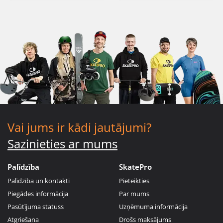
Vai jums ir kādi jautājumi?
Sazinieties ar mums
Palīdzība
SkatePro
Palīdzība un kontakti
Pieteikties
Piegādes informācija
Par mums
Pasūtījuma statuss
Uzņēmuma informācija
Atgriešana
Drošs maksājums