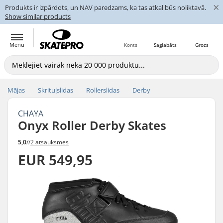
×
Produkts ir izpārdots, un NAV paredzams, ka tas atkal būs noliktavā.
Show similar products
Menu
Konts
Saglabāts
Grozs
Mājas
Skrituļslidas
Rollerslidas
Derby
CHAYA
Onyx Roller Derby Skates
5,0
//
2 atsauksmes
EUR 549,95