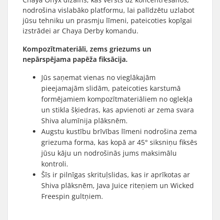
nodrošina vislabāko platformu, lai palīdzētu uzlabot
jūsu tehniku un prasmju līmeni, pateicoties kopīgai
izstrādei ar Chaya Derby komandu.
Kompozītmateriāli, zems griezums un
nepārspējama papēža fiksācija.
Jūs saņemat vienas no vieglākajām
pieejamajām slidām, pateicoties karstumā
formējamiem kompozītmateriāliem no oglekļa
un stikla šķiedras, kas apvienoti ar zema svara
Shiva alumīnija plāksnēm.
Augstu kustību brīvības līmeni nodrošina zema
griezuma forma, kas kopā ar 45° siksniņu fiksēs
jūsu kāju un nodrošinās jums maksimālu
kontroli.
Šīs ir pilnīgas skrituļslidas, kas ir aprīkotas ar
Shiva plāksnēm, Java Juice riteņiem un Wicked
Freespin gultņiem.