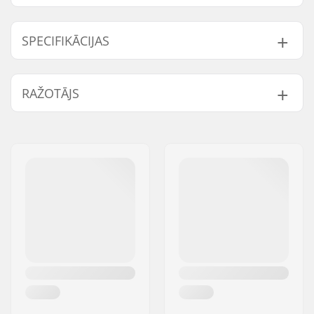
SPECIFIKĀCIJAS
Plāksnes materiāls:
Aluminum
RAŽOTĀJS
Vārds:
Powerslide
Sportartikelvertriebs GmbH
Adrese:
Esbachgraben 1
Pasta indekss:
95463
Pilsēta:
Bindlach
Valsts:
Vācija