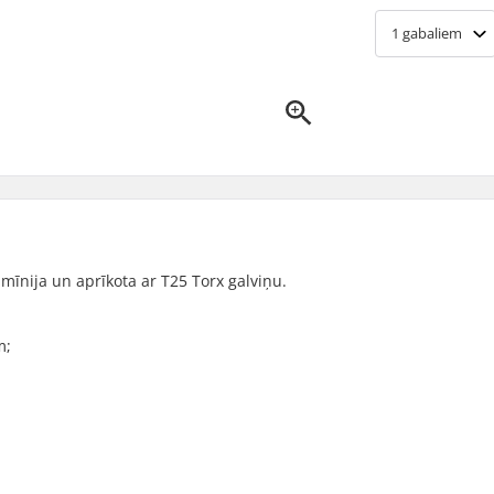
1
gabaliem
umīnija un aprīkota ar T25 Torx galviņu.
m;