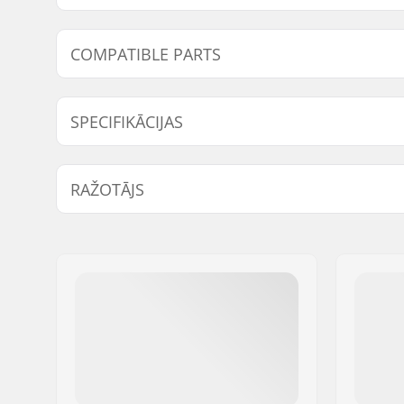
COMPATIBLE PARTS
Find products compatible with Powerslide Axle M7:
SPECIFIKĀCIJAS
Ass diametrs:
8mm
RAŽOTĀJS
Vārds:
Powerslide Sport
Adrese:
Esbachgraben 1
Pasta indekss:
95463
Pilsēta:
Bindlach
Valsts:
Vācija