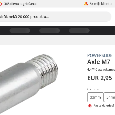
365 dienu atgriešanas
5+ milj. klientu
POWERSLIDE
Axle M7
4,4
//
46 atsauksme
EUR 2,95
Garums
33mm
34m
Pasteidzieties!