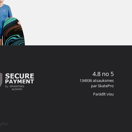
4.8 no 5
134936 atsauksmes
par SkatePro
Parādīt visu