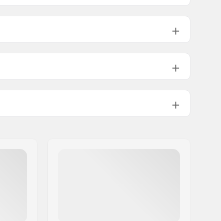
Compatible with
33mm, 34mm, 35mm, 36mm,
37mm, 47mm