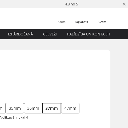
×
4.8 no 5
Konts
Saglabāts
Grozs
IZPĀRDOŠANĀ
CEĻVEŽI
PALĪDZĪBA UN KONTAKTI
s
m
35mm
36mm
37mm
47mm
Noliktavā ir tikai 4