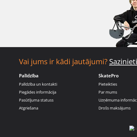
Vai jums ir kādi jautājumi?
Sazinie
Palīdzība
SkatePro
Palīdzība un kontakti
Pieteikties
Piegādes informācija
Par mums
Pasūtījuma statuss
Uzņēmuma informāci
Atgriešana
Drošs maksājums