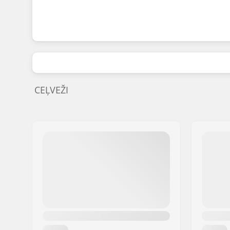
CEĻVEŽI