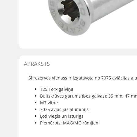
APRAKSTS
Šī rezerves vienass ir izgatavota no 7075 aviācijas al
T25 Torx galviņa
Bultskrūves garums (bez galvas): 35 mm, 47 m
M7 vītne
7075 aviācijas alumīnijs
Ļoti viegls un izturīgs
Piemērots: MAG/MG rāmjiem