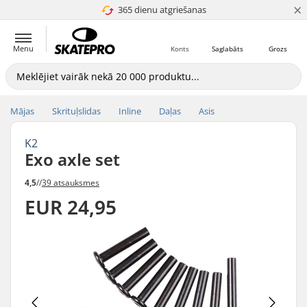
×
365 dienu atgriešanas
4.8 no 5
Menu
Konts
Saglabāts
Grozs
Mājas
Skrituļslidas
Inline
Daļas
Asis
K2
Exo axle set
4,5
//
39 atsauksmes
EUR 24,95