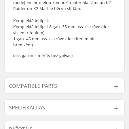
modeļiem ar melnu kompozītmateriāla rāmi un K2
Raider un K2 Marlee bērnu slidām.
Komplektā ietilpst:
Komplektā ietilpst 8 gab. 35 mm ass + skrūve (der
visiem riteņiem).
1 gab. 45 mm ass + skrūve (der ritenim pie
bremzēm)
(ass garums mērīts bez galvas)
COMPATIBLE PARTS
Find products compatible with K2 Exo axle set:
SPECIFIKĀCIJAS
Ass diametrs:
6mm
Compatible with