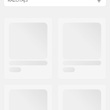
RAŽOTĀJS
Vārds:
EOC Europe GmbH
Adrese:
Seeshaupter Str. 62
Pasta indekss:
82377
Pilsēta:
Penzberg, Deutschlan
Valsts:
Vācija