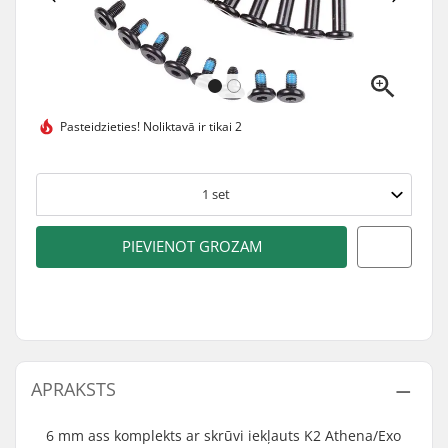
Pasteidzieties!
Noliktavā ir tikai 2
1
set
PIEVIENOT GROZAM
APRAKSTS
6 mm ass komplekts ar skrūvi iekļauts K2 Athena/Exo