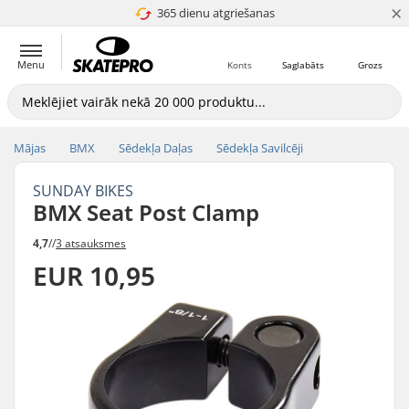
×
365 dienu atgriešanas
4.8 no 5
Menu
Konts
Saglabāts
Grozs
Mājas
BMX
Sēdekļa Daļas
Sēdekļa Savilcēji
SUNDAY BIKES
BMX Seat Post Clamp
4,7
//
3 atsauksmes
EUR 10,95