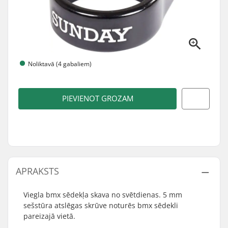
Noliktavā (4 gabaliem)
PIEVIENOT GROZAM
APRAKSTS
Viegla bmx sēdekļa skava no svētdienas. 5 mm
sešstūra atslēgas skrūve noturēs bmx sēdekli
pareizajā vietā.