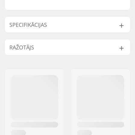
SPECIFIKĀCIJAS
BMX sēdekļa stieņa
25.4mm
RAŽOTĀJS
diametrs:
Vārds:
Sunshine Distribution ApS
Adrese:
Naverland 8
Pasta indekss:
2600
Pilsēta:
Glostrup
Valsts:
Dānija