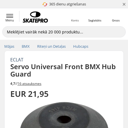
×
365 dienu atgriešanas
4.8 no 5
Menu
Konts
Saglabāts
Grozs
Mājas
BMX
Riteņi un Detaļas
Hubcaps
ECLAT
Servo Universal Front BMX Hub
Guard
4,7
//
16 atsauksmes
EUR 21,95