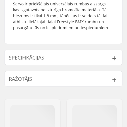
Servo ir priekšējais universālais rumbas aizsargs,
kas izgatavots no izturīga hromolīta materiāla. Tā
biezums ir tikai 1,8 mm, tāpēc tas ir veidots tā, lai
atbilstu lielākajai daļai Freestyle BMX rumbu un
pasargātu tās no iespiedumiem un iespiedumiem.
SPECIFIKĀCIJAS
Ass diametrs:
10mm
RAŽOTĀJS
Svars:
80g
Vārds:
We Make Things GmbH
Adrese:
RICHARD-BYRD-STR. 12
Pasta indekss:
50829
Pilsēta:
Köln
Valsts:
Vācija