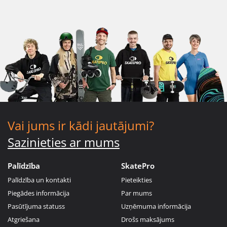
Vai jums ir kādi jautājumi?
Sazinieties ar mums
Palīdzība
SkatePro
Palīdzība un kontakti
Pieteikties
Piegādes informācija
Par mums
Pasūtījuma statuss
Uzņēmuma informācija
Atgriešana
Drošs maksājums