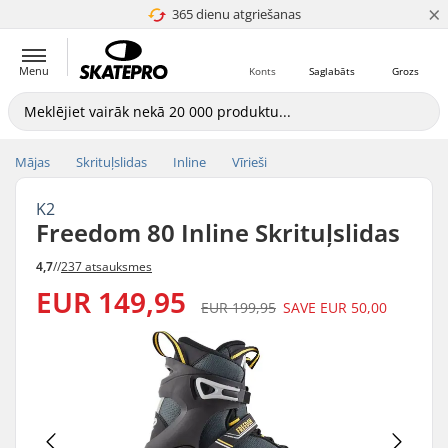
×
365 dienu atgriešanas
4.8 no 5
Menu
Konts
Saglabāts
Grozs
Mājas
Skrituļslidas
Inline
Vīrieši
K2
Freedom 80 Inline Skrituļslidas
4,7
//
237 atsauksmes
EUR 149,95
EUR 199,95
SAVE
EUR 50,00