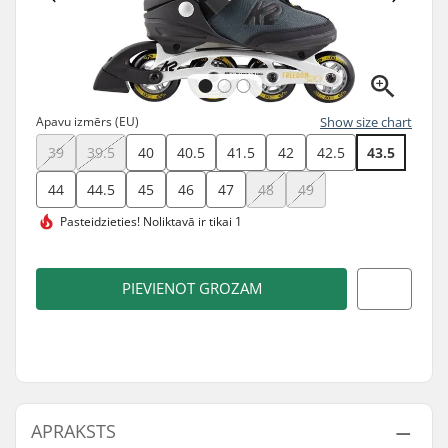
Apavu izmērs (EU)
Show size chart
39
39.5
40
40.5
41.5
42
42.5
43.5
44
44.5
45
46
47
48
49
Pasteidzieties!
Noliktavā ir tikai 1
PIEVIENOT GROZAM
APRAKSTS