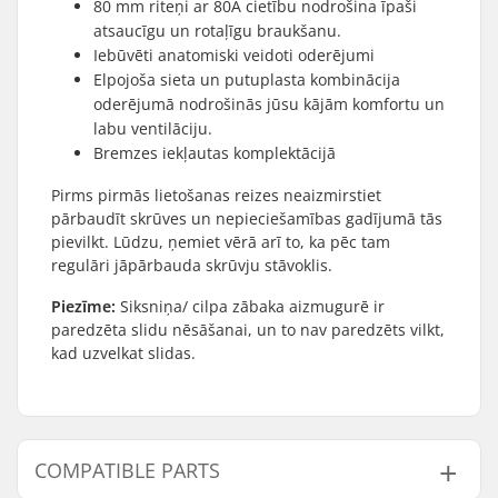
80 mm riteņi ar 80A cietību nodrošina īpaši
atsaucīgu un rotaļīgu braukšanu.
Iebūvēti anatomiski veidoti oderējumi
Elpojoša sieta un putuplasta kombinācija
oderējumā nodrošinās jūsu kājām komfortu un
labu ventilāciju.
Bremzes iekļautas komplektācijā
Pirms pirmās lietošanas reizes neaizmirstiet
pārbaudīt skrūves un nepieciešamības gadījumā tās
pievilkt. Lūdzu, ņemiet vērā arī to, ka pēc tam
regulāri jāpārbauda skrūvju stāvoklis.
Piezīme:
Siksniņa/ cilpa zābaka aizmugurē ir
paredzēta slidu nēsāšanai, un to nav paredzēts vilkt,
kad uzvelkat slidas.
COMPATIBLE PARTS