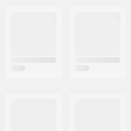
Slidzābaki materiāls:
Mesh
Iekšzābaki materiāls:
Breathable mesh,
Foam
Cuff:
High lateral support,
Integrated carrying
loop
Montāža:
Riveted
Bremze:
Yes
Svars:
1521g
Ieteicams lietotnei:
Fitness skating