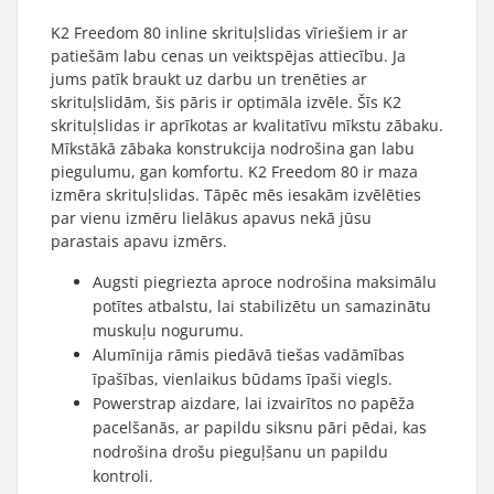
K2 Freedom 80 inline skrituļslidas vīriešiem ir ar
patiešām labu cenas un veiktspējas attiecību. Ja
jums patīk braukt uz darbu un trenēties ar
skrituļslidām, šis pāris ir optimāla izvēle. Šīs K2
skrituļslidas ir aprīkotas ar kvalitatīvu mīkstu zābaku.
Mīkstākā zābaka konstrukcija nodrošina gan labu
piegulumu, gan komfortu. K2 Freedom 80 ir maza
izmēra skrituļslidas. Tāpēc mēs iesakām izvēlēties
par vienu izmēru lielākus apavus nekā jūsu
parastais apavu izmērs.
Augsti piegriezta aproce nodrošina maksimālu
potītes atbalstu, lai stabilizētu un samazinātu
muskuļu nogurumu.
Alumīnija rāmis piedāvā tiešas vadāmības
īpašības, vienlaikus būdams īpaši viegls.
Powerstrap aizdare, lai izvairītos no papēža
pacelšanās, ar papildu siksnu pāri pēdai, kas
nodrošina drošu pieguļšanu un papildu
kontroli.