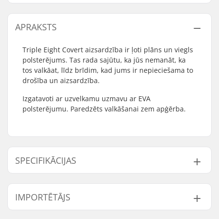
APRAKSTS
Triple Eight Covert aizsardzība ir ļoti plāns un viegls
polsterējums. Tas rada sajūtu, ka jūs nemanāt, ka
tos valkāat, līdz brīdim, kad jums ir nepieciešama to
drošība un aizsardzība.
Izgatavoti ar uzvelkamu uzmavu ar EVA
polsterējumu. Paredzēts valkāšanai zem apģērba.
SPECIFIKĀCIJAS
Dzimums:
Unisex
IMPORTĒTĀJS
Putas:
EVA Memory Foam
Caps:
Hardcap