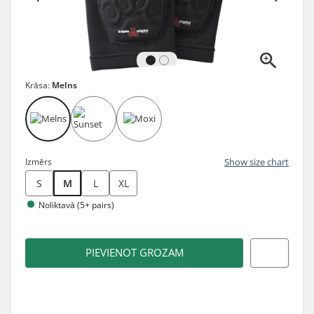
Krāsa:
Melns
Izmērs
Show size chart
S
M
L
XL
Noliktavā (5+ pairs)
PIEVIENOT GROZAM