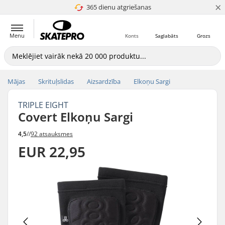
×
365 dienu atgriešanas
4.8 no 5
Menu
Konts
Saglabāts
Grozs
Mājas
Skrituļslidas
Aizsardzība
Elkoņu Sargi
TRIPLE EIGHT
Covert Elkoņu Sargi
4,5
//
92 atsauksmes
EUR 22,95