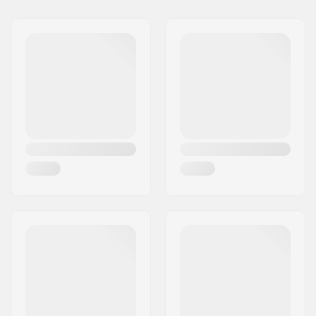
Vārds:
Centrano ApS
Materiāli:
Ventilated mesh
Adrese:
Omega 6
Atbilstība:
Designed to be worn
Pasta indekss:
8382
under clothes
Pilsēta:
Hinnerup
Iekšzābakis:
Air plush lining
Valsts:
Dānija
Polsterējums:
EVA Padding
Drošība:
CE-1621-1
certification
Slēgšana:
Dual elasticated
double strapping​