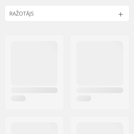
RAŽOTĀJS
Vārds:
SkatePro
Adrese:
Omega 6
Pasta indekss:
8382
Pilsēta:
Hinnerup
Valsts:
Dānija