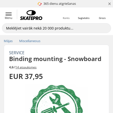
×
365 dienu atgriešanas
4.8 no 5
Menu
Konts
Saglabāts
Grozs
Mājas
Miscellaneous
SERVICE
Binding mounting - Snowboard
4,6
//
14 atsauksmes
EUR 37,95