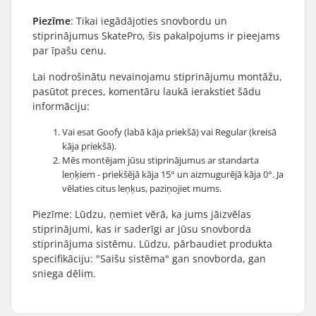
Piezīme
:
Tikai
iegādājoties snovbordu un
stiprinājumus SkatePro, šis pakalpojums ir pieejams
par īpašu cenu.
Lai nodrošinātu nevainojamu stiprinājumu montāžu,
pasūtot preces, komentāru laukā ierakstiet šādu
informāciju:
Vai esat Goofy (labā kāja priekšā) vai Regular (kreisā
kāja priekšā).
Mēs montējam jūsu stiprinājumus ar standarta
leņķiem - priekšējā kāja 15° un aizmugurējā kāja 0°. Ja
vēlaties citus leņķus, paziņojiet mums.
Piezīme: Lūdzu, ņemiet vērā, ka jums jāizvēlas
stiprinājumi, kas ir saderīgi ar jūsu snovborda
stiprinājuma sistēmu. Lūdzu, pārbaudiet produkta
specifikāciju: "Saišu sistēma" gan snovborda, gan
sniega dēlim.