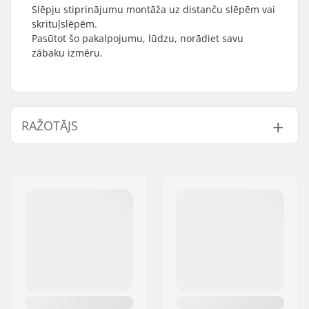
Slēpju stiprinājumu montāža uz distanču slēpēm vai
skrituļslēpēm.
Pasūtot šo pakalpojumu, lūdzu, norādiet savu
zābaku izmēru.
RAŽOTĀJS
Vārds:
SkatePro
Adrese:
Omega 6
Pasta indekss:
8382
Pilsēta:
Hinnerup
Valsts:
Dānija