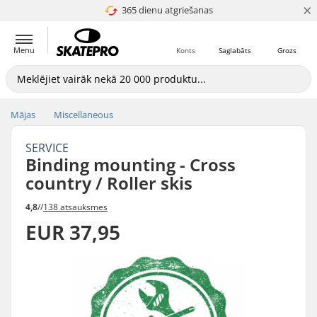
×
365 dienu atgriešanas
4.8 no 5
Menu
Konts
Saglabāts
Grozs
Mājas
Miscellaneous
SERVICE
Binding mounting - Cross
country / Roller skis
4,8
//
138 atsauksmes
EUR 37,95