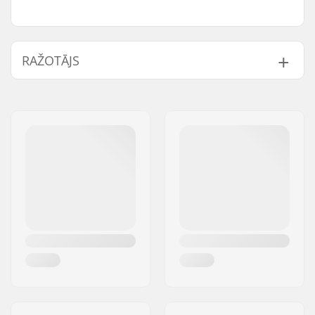
RAŽOTĀJS
Vārds:
SkatePro
Adrese:
Omega 6
Pasta indekss:
8382
Pilsēta:
Hinnerup
Valsts:
Dānija