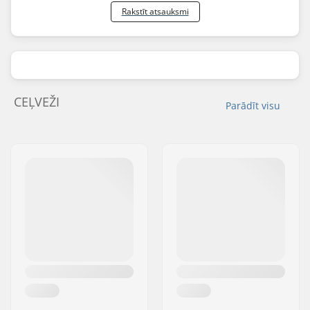
Rakstīt atsauksmi
CEĻVEŽI
Parādīt visu