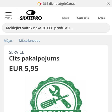
×
365 dienu atgriešanas
4.8 no 5
Menu
Konts
Saglabāts
Grozs
Mājas
Miscellaneous
SERVICE
Cits pakalpojums
EUR 5,95