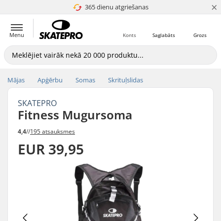
×
365 dienu atgriešanas
4.8 no 5
Menu
Konts
Saglabāts
Grozs
Mājas
Apģērbu
Somas
Skrituļslidas
SKATEPRO
Fitness Mugursoma
4,4
//
195 atsauksmes
EUR 39,95