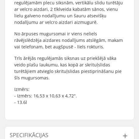
regulējamām plecu siksnām, vertikālu slidu turētāju
ar velcro aizdari, 2 tīklveida kabatām sānos, vienu
lielu galveno nodalījumu un šauru atsevišķu
nodalījumu ar velcro aizdari aizmugurē.
No ārpuses mugursomai ir viens neliels
rāvējslēdzēja aizdares nodalījums atslēgām, makam
vai telefonam, bet augšpusē - liels rokturis.
Trīs ārējās regulējamās siksnas uz priekšējā vāka
veido plašu laukumu, kas kopā ar skrituļslidas
turētājiem atvieglo skrituļslidas piestiprināšanu pie
šīs mugursomas.
Izmērs:
- Izmērs: 16,53 x 10,63 x 4,72".
- 13.6l
SPECIFIKĀCIJAS