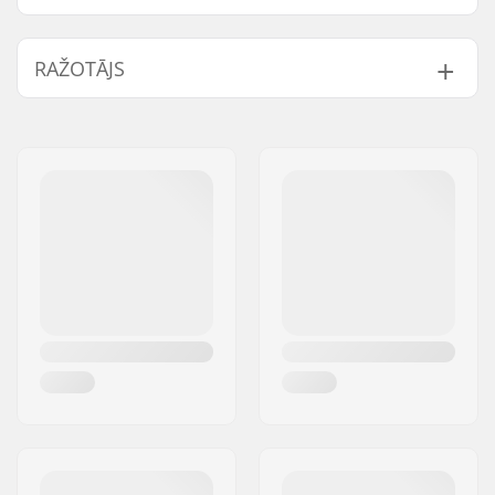
Height x Width x
42 x 27 x 12 cm
RAŽOTĀJS
Depth:
Svars:
575g
Vārds:
Centrano ApS
Veids:
Backpack
Adrese:
Omega 6
Aktivitāte:
Daily activities
Pasta indekss:
8382
Pilsēta:
Hinnerup
Valsts:
Dānija