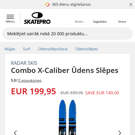
×
365 dienu atgriešanas
4.8 no 5
Menu
Konts
Saglabāts
Grozs
Mājas
Surf
Ūdensslēpošana
Ūdensslēpes
RADAR SKIS
Combo X-Caliber Ūdens Slēpes
5,0
//
2 atsauksmes
EUR 199,95
EUR 339,95
SAVE
EUR 140,00