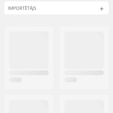
IMPORTĒTĀJS
Vārds:
Centrano ApS
Adrese:
Omega 6
Pasta indekss:
8382
Pilsēta:
Hinnerup
Valsts:
Dānija