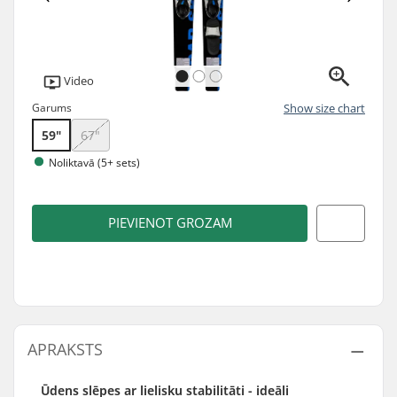
Video
Garums
Show size chart
59"
67"
Noliktavā (5+ sets)
PIEVIENOT GROZAM
APRAKSTS
Ūdens slēpes ar lielisku stabilitāti - ideāli