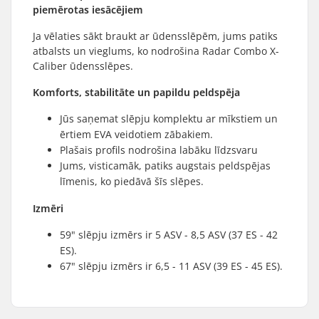
piemērotas iesācējiem
Ja vēlaties sākt braukt ar ūdensslēpēm, jums patiks
atbalsts un vieglums, ko nodrošina Radar Combo X-
Caliber ūdensslēpes.
Komforts, stabilitāte un papildu peldspēja
Jūs saņemat slēpju komplektu ar mīkstiem un
ērtiem EVA veidotiem zābakiem.
Plašais profils nodrošina labāku līdzsvaru
Jums, visticamāk, patiks augstais peldspējas
līmenis, ko piedāvā šīs slēpes.
Izmēri
59" slēpju izmērs ir 5 ASV - 8,5 ASV (37 ES - 42
ES).
67" slēpju izmērs ir 6,5 - 11 ASV (39 ES - 45 ES).