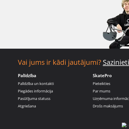
Vai jums ir kādi jautājumi?
Sazinie
Palīdzība
SkatePro
Palīdzība un kontakti
Pieteikties
Piegādes informācija
Par mums
Pasūtījuma statuss
Uzņēmuma informāci
Atgriešana
Drošs maksājums