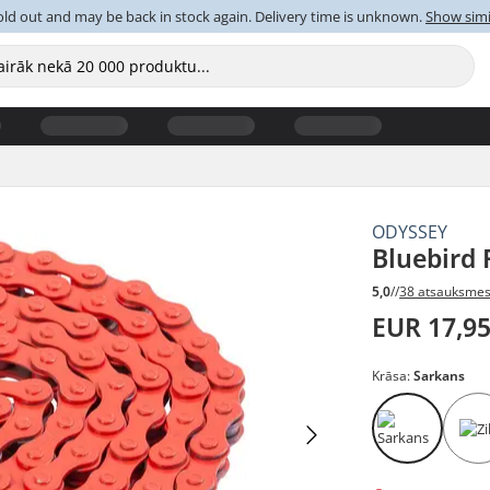
old out and may be back in stock again. Delivery time is unknown.
Show simi
ODYSSEY
Bluebird
5,0
//
38 atsauksme
EUR 17,9
Krāsa:
Sarkans