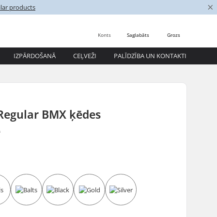
×
lar products
Konts
Saglabāts
Grozs
IZPĀRDOŠANĀ
CEĻVEŽI
PALĪDZĪBA UN KONTAKTI
 Regular BMX ķēdes
s
5