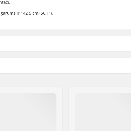
ntāžu!
arums ir 142,5 cm (56,1'').
eed
Svars: