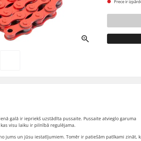
Prece ir izpār
enā galā ir iepriekš uzstādīta pussaite. Pussaite atvieglo garuma
kas visu laiku ir pilnībā regulējama.
s no jums un jūsu iestatījumiem. Tomēr ir patiešām patīkami zināt, k