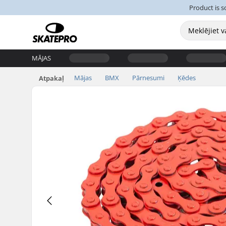
Product is s
MĀJAS
Mājas
BMX
Pārnesumi
Ķēdes
Atpakaļ