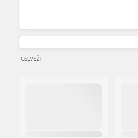
CEĻVEŽI