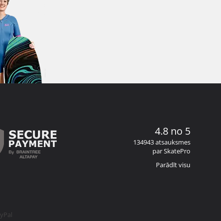
4.8 no 5
134943 atsauksmes
par SkatePro
Parādīt visu