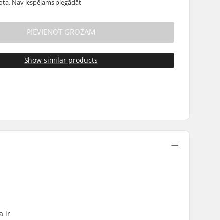
dota. Nav iespējams piegādāt
PIEVIENOT GROZAM
Show similar products
a ir