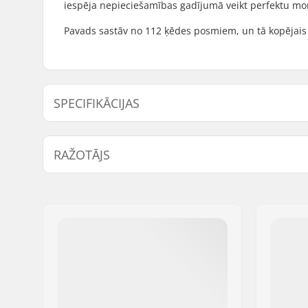
iespēja nepieciešamības gadījumā veikt perfektu mo
Pavads sastāv no 112 ķēdes posmiem, un tā kopējais g
SPECIFIKĀCIJAS
Ķēdes veids:
Single sp
RAŽOTĀJS
Ķēdes posmu skaits:
100 skaits
Vārds:
Sunshine Distribution ApS
Adrese:
Naverland 8
Pasta indekss:
2600
Pilsēta:
Glostrup
Valsts:
Dānija