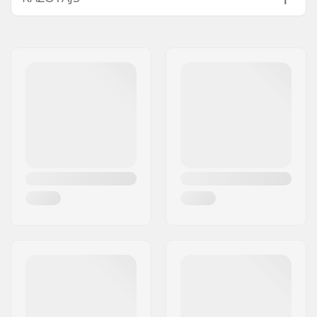
Vārds:
EOC Europe GmbH
Adrese:
Seeshaupter Str. 62
Pasta indekss:
82377
Pilsēta:
Penzberg, Deutschlan
Valsts:
Vācija