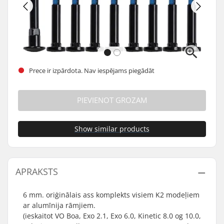
Prece ir izpārdota. Nav iespējams piegādāt
PIEVIENOT GROZAM
Show similar products
APRAKSTS
6 mm. oriģinālais ass komplekts visiem K2 modeļiem
ar alumīnija rāmjiem.
(ieskaitot VO Boa, Exo 2.1, Exo 6.0, Kinetic 8.0 og 10.0,