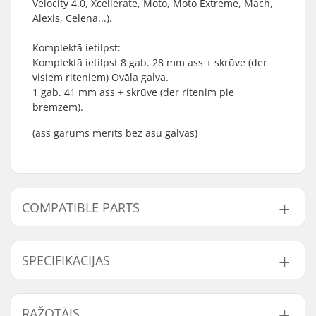
Velocity 4.0, Xcellerate, Moto, Moto Extreme, Mach,
Alexis, Celena...).
Komplektā ietilpst:
Komplektā ietilpst 8 gab. 28 mm ass + skrūve (der
visiem riteņiem) Ovāla galva.
1 gab. 41 mm ass + skrūve (der ritenim pie
bremzēm).
(ass garums mērīts bez asu galvas)
COMPATIBLE PARTS
Find products compatible with K2 Xcelerate axle set:
SPECIFIKĀCIJAS
Ass diametrs:
6mm
Compatible with
RAŽOTĀJS