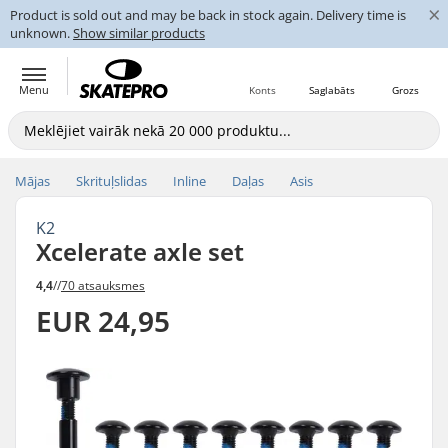
×
Product is sold out and may be back in stock again. Delivery time is
unknown.
Show similar products
Menu
Konts
Saglabāts
Grozs
Mājas
Skrituļslidas
Inline
Daļas
Asis
K2
Xcelerate axle set
4,4
//
70 atsauksmes
EUR 24,95